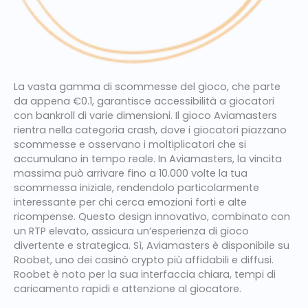
La vasta gamma di scommesse del gioco, che parte
da appena €0.1, garantisce accessibilità a giocatori
con bankroll di varie dimensioni. Il gioco Aviamasters
rientra nella categoria crash, dove i giocatori piazzano
scommesse e osservano i moltiplicatori che si
accumulano in tempo reale. In Aviamasters, la vincita
massima può arrivare fino a 10.000 volte la tua
scommessa iniziale, rendendolo particolarmente
interessante per chi cerca emozioni forti e alte
ricompense. Questo design innovativo, combinato con
un RTP elevato, assicura un’esperienza di gioco
divertente e strategica. Sì, Aviamasters è disponibile su
Roobet, uno dei casinò crypto più affidabili e diffusi.
Roobet è noto per la sua interfaccia chiara, tempi di
caricamento rapidi e attenzione al giocatore.