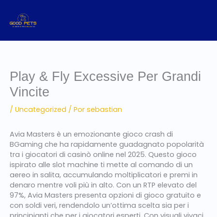
Ir
al
contenido
Play & Fly Excessive Per Grandi
Vincite
/
Uncategorized
/ Por
sebastian
Avia Masters è un emozionante gioco crash di
BGaming che ha rapidamente guadagnato popolarità
tra i giocatori di casinò online nel 2025. Questo gioco
ispirato alle slot machine ti mette al comando di un
aereo in salita, accumulando moltiplicatori e premi in
denaro mentre voli più in alto. Con un RTP elevato del
97%, Avia Masters presenta opzioni di gioco gratuito e
con soldi veri, rendendolo un’ottima scelta sia per i
principianti che per i giocatori esperti. Con visuali vivaci,