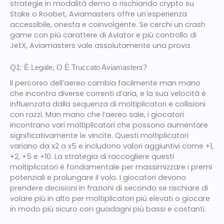
strategie in modalità demo o rischiando crypto su
Stake o Roobet, Aviamasters offre un’esperienza
accessibile, onesta e coinvolgente. Se cerchi un crash
game con più carattere di Aviator e più controllo di
JetX, Aviamasters vale assolutamente una prova.
Q1: È Legale, O È Truccato Aviamasters?
Il percorso dell’aereo cambia facilmente man mano
che incontra diverse correnti d’aria, e la sua velocità è
influenzata dalla sequenza di moltiplicatori e collisioni
con razzi. Man mano che l’aereo sale, i giocatori
incontrano vari moltiplicatori che possono aumentare
significativamente le vincite. Questi moltiplicatori
variano da x2 a x5 e includono valori aggiuntivi come +1,
+2, +5 e +10. La strategia di raccogliere questi
moltiplicatori è fondamentale per massimizzare i premi
potenziali e prolungare il volo. I giocatori devono
prendere decisioni in frazioni di secondo se rischiare di
volare più in alto per moltiplicatori più elevati o giocare
in modo più sicuro con guadagni più bassi e costanti.