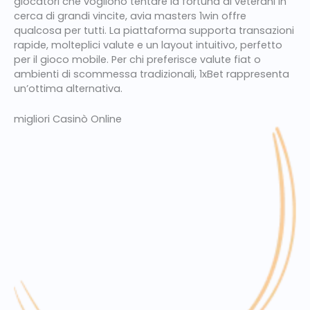
giocatori che vogliono tentare la fortuna ai veterani in
cerca di grandi vincite, avia masters 1win offre
qualcosa per tutti. La piattaforma supporta transazioni
rapide, molteplici valute e un layout intuitivo, perfetto
per il gioco mobile. Per chi preferisce valute fiat o
ambienti di scommessa tradizionali, 1xBet rappresenta
un’ottima alternativa.
migliori Casinò Online