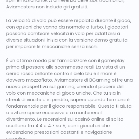
spin emozionante. A differenza delle slot tradizionali,
Aviamasters non include giri gratuiti.
La velocità di volo può essere regolata durante il gioco,
con opzioni che vanno da normale a turbo. I giocatori
possono cambiare velocità in volo per adattarsi a
diverse situazioni. Inizia con la versione demo gratuita
per imparare le meccaniche senza rischi.
È un ottimo modo per familiarizzare con il gameplay
prima di passare alle scommesse reali. La vista di un
aereo rosso brillante contro il cielo blu e il mare è
davvero mozzafiato. Aviamasters di BGaming offre una
nuova prospettiva sul gaming, unendo il piacere del
volo con meccaniche di gioco uniche. Che tu sia in
streak di vincite o in perdita, sapere quando fermarsi è
fondamentale per il gioco responsabile. Questo ti aiuta
a evitare spese eccessive e a mantenere il
divertimento. Le recensioni sui casinò online di solito
oscillano tra 4.4 e 4.7 su 5, con i giocatori che
evidenziano prestazioni costanti e navigazione
semplice.