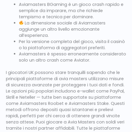
Aviamasters BGaming è un gioco crash rapido e
semplice da imparare, ma che richiede
tempismo e tecnica per dominare.
La dimensione sociale di Aviamasters
aggiunge un altro livello emozionante
all’esperienza.
Per la versione completa del gioco, visita il casinò
o la piattaforma di aggregatori preferiti.
Aviamasters è spesso erroneamente considerato
solo un altro crash come Aviator.
I giocatori UK possono stare tranquilli sapendo che le
principali piattaforme di avia masters utilizzano misure
di sicurezza avanzate per proteggere i tuoi dati e fondi.
Le opzioni più popolari includono e-wallet come PayPal,
Skrill e Neteller — tutte ben supportate su piattaforme
come Aviamasters Roobet e Aviamasters Stake. Questi
metodi offrono depositi quasi istantanei e prelievi
rapidi, perfetti per chi cerca di ottenere grandi vincite
senza attese. Puoi giocare a Avia Masters con soldi veri
tramite i nostri partner affidabili. Tutte le piattaforme