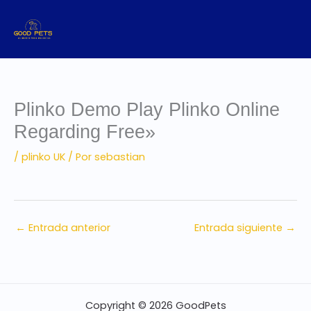
Ir
al
contenido
Plinko Demo Play Plinko Online
Regarding Free»
/
plinko UK
/ Por
sebastian
←
Entrada anterior
Entrada siguiente
→
Copyright © 2026 GoodPets