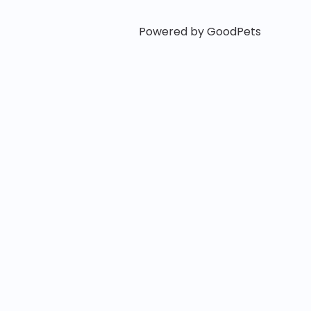
Powered by GoodPets