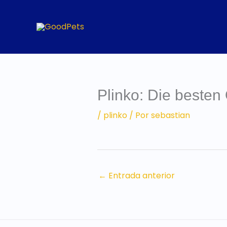
Ir
al
contenido
Plinko: Die besten
/
plinko
/ Por
sebastian
←
Entrada anterior