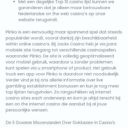
Met een degelijke Top 10 casino lijst kunnen we
garanderen dat je alleen maar betrouwbare
Nederlandse on the web casino’s op onze
website terugvindt.
Plinko is een eenvoudig maar spannend spel dat steeds
populairder wordt, vooral dankzij zijn beschikbaarheid
within online casino’s. Bij Jacks Casino heb je via para
mobiele site toegang tot verschillende casinospellen,
waaronder Plinko. De site is volledig geoptimaliseerd
voor mobiel gebruik, waardoor u zonder problemen
kunt spelen via u smartphone of product. Het gebruik
truck een app voor Plinko is daardoor niet noodzakelijk.
Verder vind je bij ons allerlei informatie over live
gambling establishment bonussen en kun je nog meer
top lijsten terugvinden. Zo rangschikken wij internet
casino sites each onderwerp en kom je altijd terecht bij
een on the internet casino die aansluit bij al jouw
persoonlijke wensen.
De 5 Grootste Misverstanden Over Gokkasten In Casino’s