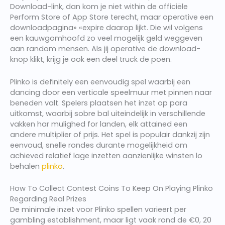
Download-link, dan kom je niet within de officiële
Perform Store of App Store terecht, maar operative een
downloadpagina» «expire daarop lijkt. Die wil volgens
een kauwgomhoofd zo veel mogelijk geld weggeven
aan random mensen. Als jij operative de download-
knop klikt, krijg je ook een deel truck de poen.
Plinko is definitely een eenvoudig spel waarbij een
dancing door een verticale speelmuur met pinnen naar
beneden valt. Spelers plaatsen het inzet op para
uitkomst, waarbij sobre bal uiteindelijk in verschillende
vakken har mulighed for landen, elk attained een
andere multiplier of prijs. Het spel is populair dankzij zijn
eenvoud, snelle rondes durante mogelijkheid om
achieved relatief lage inzetten aanzienlijke winsten lo
behalen
plinko
.
How To Collect Contest Coins To Keep On Playing Plinko
Regarding Real Prizes
De minimale inzet voor Plinko spellen varieert per
gambling establishment, maar ligt vaak rond de €0, 20