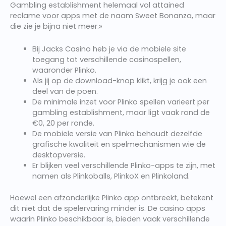
Gambling establishment helemaal vol attained
reclame voor apps met de naam Sweet Bonanza, maar
die zie je bijna niet meer.»
Bij Jacks Casino heb je via de mobiele site
toegang tot verschillende casinospellen,
waaronder Plinko.
Als jij op de download-knop klikt, krijg je ook een
deel van de poen.
De minimale inzet voor Plinko spellen varieert per
gambling establishment, maar ligt vaak rond de
€0, 20 per ronde.
De mobiele versie van Plinko behoudt dezelfde
grafische kwaliteit en spelmechanismen wie de
desktopversie.
Er blijken veel verschillende Plinko-apps te zijn, met
namen als Plinkoballs, PlinkoX en Plinkoland.
Hoewel een afzonderlijke Plinko app ontbreekt, betekent
dit niet dat de spelervaring minder is. De casino apps
waarin Plinko beschikbaar is, bieden vaak verschillende