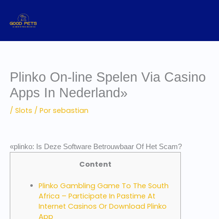
Ir
al
contenido
Plinko On-line Spelen Via Casino
Apps In Nederland»
/
Slots
/ Por
sebastian
«plinko: Is Deze Software Betrouwbaar Of Het Scam?
Content
Plinko Gambling Game To The South
Africa – Participate In Pastime At
Internet Casinos Or Download Plinko
App