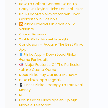
How To Collect Contest Coins To
Carry On Playing Plinko For Real Prizes
De 5 Grootste Misverstanden Over
Gokkasten In Casino’s
Plinko Providers In Addition To
Variants
Casino Reviews
Wat Is Plinko Mobiel Eigenlijk?
Conclusion — Acquire The Best Plinko
App
Plinko App – Down Load Plinko
Game For Mobile
Major Features Of The Particular»
«plinko Casino Game
Does Plinko Pay Out Real Money?»
Is De Plinko-app Legaal?
Finest Plinko Strategy To Earn Real
Money
Nl
Kan Ik Gratis Plinko Spelen Op Mijn
Mobiele Telefoon?