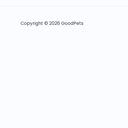
Copyright © 2026 GoodPets