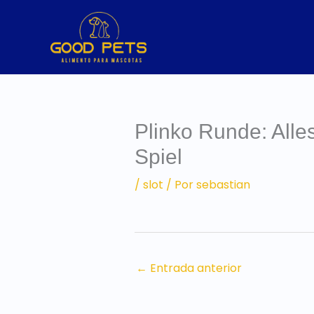
Ir
al
contenido
Plinko Runde: All
Spiel
/
slot
/ Por
sebastian
←
Entrada anterior