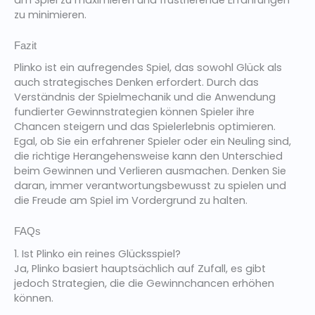
zu minimieren.
Fazit
Plinko ist ein aufregendes Spiel, das sowohl Glück als
auch strategisches Denken erfordert. Durch das
Verständnis der Spielmechanik und die Anwendung
fundierter Gewinnstrategien können Spieler ihre
Chancen steigern und das Spielerlebnis optimieren.
Egal, ob Sie ein erfahrener Spieler oder ein Neuling sind,
die richtige Herangehensweise kann den Unterschied
beim Gewinnen und Verlieren ausmachen. Denken Sie
daran, immer verantwortungsbewusst zu spielen und
die Freude am Spiel im Vordergrund zu halten.
FAQs
1. Ist Plinko ein reines Glücksspiel?
Ja, Plinko basiert hauptsächlich auf Zufall, es gibt
jedoch Strategien, die die Gewinnchancen erhöhen
können.