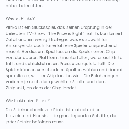
näher beleuchten.
Was ist Plinko?
Plinko ist ein Glücksspiel, das seinen Ursprung in der
beliebten TV-Show „The Price is Right“ hat. Es kombiniert
Zufall und ein wenig Strategie, was es sowohl für
Anfänger als auch für erfahrene Spieler ansprechend
macht. Bei diesem Spiel lassen die Spieler einen Chip
von der oberen Plattform hinunterfallen, wo er auf Stifte
trifft und schließlich in ein Preissetzungsfeld fällt. Die
Spieler können verschiedene Spalten wählen und darauf
spekulieren, wo der Chip landen wird. Die Belohnungen
variieren je nach der gewählten Spalte und dem
Zielpunkt, an dem der Chip landet.
Wie funktioniert Plinko?
Die Spielmechanik von Plinko ist einfach, aber
faszinierend. Hier sind die grundlegenden Schritte, die
jeder Spieler befolgen muss: