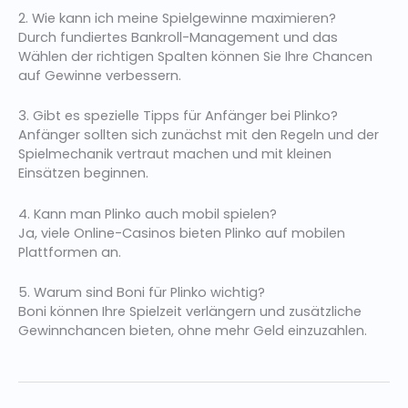
2. Wie kann ich meine Spielgewinne maximieren?
Durch fundiertes Bankroll-Management und das
Wählen der richtigen Spalten können Sie Ihre Chancen
auf Gewinne verbessern.
3. Gibt es spezielle Tipps für Anfänger bei Plinko?
Anfänger sollten sich zunächst mit den Regeln und der
Spielmechanik vertraut machen und mit kleinen
Einsätzen beginnen.
4. Kann man Plinko auch mobil spielen?
Ja, viele Online-Casinos bieten Plinko auf mobilen
Plattformen an.
5. Warum sind Boni für Plinko wichtig?
Boni können Ihre Spielzeit verlängern und zusätzliche
Gewinnchancen bieten, ohne mehr Geld einzuzahlen.