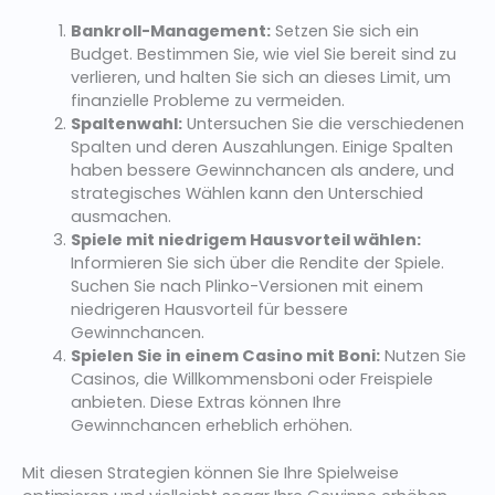
Bankroll-Management:
Setzen Sie sich ein
Budget. Bestimmen Sie, wie viel Sie bereit sind zu
verlieren, und halten Sie sich an dieses Limit, um
finanzielle Probleme zu vermeiden.
Spaltenwahl:
Untersuchen Sie die verschiedenen
Spalten und deren Auszahlungen. Einige Spalten
haben bessere Gewinnchancen als andere, und
strategisches Wählen kann den Unterschied
ausmachen.
Spiele mit niedrigem Hausvorteil wählen:
Informieren Sie sich über die Rendite der Spiele.
Suchen Sie nach Plinko-Versionen mit einem
niedrigeren Hausvorteil für bessere
Gewinnchancen.
Spielen Sie in einem Casino mit Boni:
Nutzen Sie
Casinos, die Willkommensboni oder Freispiele
anbieten. Diese Extras können Ihre
Gewinnchancen erheblich erhöhen.
Mit diesen Strategien können Sie Ihre Spielweise