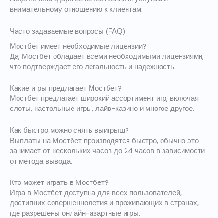
внимательному отношению к клиентам.
Часто задаваемые вопросы (FAQ)
Мостбет имеет необходимые лицензии?
Да, Мостбет обладает всеми необходимыми лицензиями,
что подтверждает его легальность и надежность.
Какие игры предлагает Мостбет?
Мостбет предлагает широкий ассортимент игр, включая
слоты, настольные игры, лайв-казино и многое другое.
Как быстро можно снять выигрыш?
Выплаты на Мостбет производятся быстро, обычно это
занимает от нескольких часов до 24 часов в зависимости
от метода вывода.
Кто может играть в Мостбет?
Игра в Мостбет доступна для всех пользователей,
достигших совершеннолетия и проживающих в странах,
где разрешены онлайн-азартные игры.