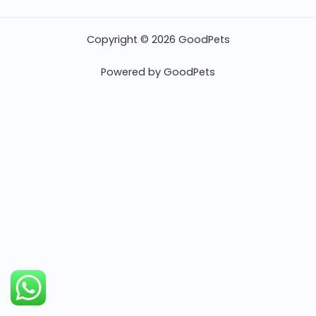
Copyright © 2026 GoodPets
Powered by GoodPets