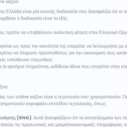
ne καζίνο
ην Ελλάδα είναι μία εκτενής διαδικασία που διασφαλίζει ότι οι
βάνει η διαδικασία είναι τα εξής:
ρείες πρέπει να υποβάλλουν αναλυτική αίτηση στον Ελληνικό Ορ
ογείται ως προς την ικανότητα της εταιρείας να λειτουργήσει με 
ς πρέπει να πληρούν προϋποθέσεις για την οικονομική τους κατά
ικές υπεύθυνου παιχνιδιού.
 τα κριτήρια πληρούνται, εκδίδεται άδεια που επιτρέπει στην ετα
ζίνο
ίας των online καζίνο είναι η τεχνολογία που χρησιμοποιούν. 
ησιμοποιούν κορυφαίου επιπέδου τεχνολογίες, όπως:
ποίησης (RNG)
: Αυτά διασφαλίζουν ότι τα αποτελέσματα των παι
τατεύει τις προσωπικές και χρηματοοικονομικές πληροφορίες τ