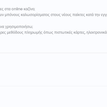
ς στα online καζίνο;
υν μπόνους καλωσορίσματος στους νέους παίκτες κατά την εγγ
 να χρησιμοποιήσω;
ρες μεθόδους πληρωμής όπως πιστωτικές κάρτες, ηλεκτρονικά 