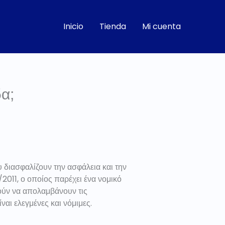
Inicio
Tienda
Mi cuenta
α;
 διασφαλίζουν την ασφάλεια και την
2011, ο οποίος παρέχει ένα νομικό
ρούν να απολαμβάνουν τις
ναι ελεγμένες και νόμιμες.