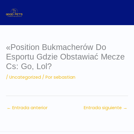
Ir
al
contenido
«Position Bukmacherów Do
Esportu Gdzie Obstawiać Mecze
Cs: Go, Lol?
/
Uncategorized
/ Por
sebastian
←
Entrada anterior
Entrada siguiente
→