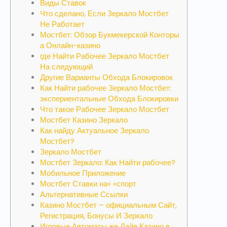
Виды Ставок
Что сделано, Если Зеркало Мостбет
Не Работает
Мостбет: Обзор Букмекерской Конторы
а Онлайн-казино
где Найти Рабочее Зеркало Мостбет
На следующий
Другие Варианты Обхода Блокировок
Как Найти рабочее Зеркало Мостбет:
экспериентальные Обхода Блокировки
Что такое Рабочее Зеркало Мостбет
Мостбет Казино Зеркало
Как найду Актуальное Зеркало
Мостбет?
Зеркало Мостбет
Мостбет Зеркало: Как Найти рабочее?
Мобильное Приложение
Мостбет Ставки на» «спорт
Альтернативные Ссылки
Казино Мостбет – официальным Сайт,
Регистрация, Бонусы И Зеркало
Игровые Автоматы же Лайв Казино в