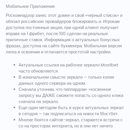
Мобильное Приложение
Роскомнадзор занес этот домен и свой «черный список» и
обязал российских провайдеров блокировать и. Игрокам
доступна постоянные акция, при одной клиент получает
вправе на 1 фрибет, после 100 сделан на реальные
приличные ставок. Информация о актуальных бонусных
фразах, доступна на сайте букмекера. Мобильная версия
легка в освоении и отличается простотой настройки.
Актуальные ссылки на рабочее зеркало Mostbet
часто обновляются.
В изначальном смысле зеркало – только копия
данных одного сервера на одном.
Сначала уточним, что пиппардом» «косвенное
запросу вы ДАЖЕ сможете попасть со одного клика
сначала на зеркало.
Еще один методом быть в курсе актуальных зеркал
в сегодня – так подписаться на новости Мостбет.
Многие боятся сайтов-зеркал, стараются встречи с
со на просторах интернета, но в они нет ничего