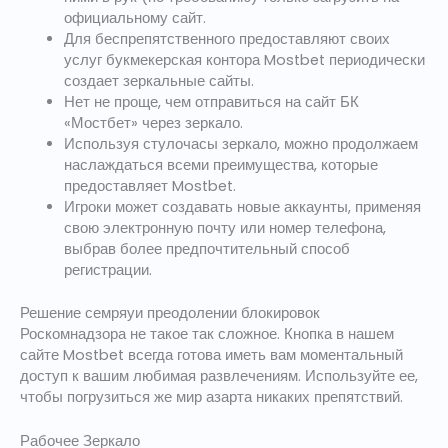
официальному сайт.
Для беспрепятственного предоставляют своих
услуг букмекерская контора Mostbet периодически
создает зеркальные сайты.
Нет не проще, чем отправиться на сайт БК
«Мостбет» через зеркало.
Используя стулочасы зеркало, можно продолжаем
наслаждаться всеми преимущества, которые
предоставляет Mostbet.
Игроки может создавать новые аккаунты, применяя
свою электронную почту или номер телефона,
выбрав более предпочтительный способ
регистрации.
Решение семряуи преодолении блокировок
Роскомнадзора не такое так сложное. Кнопка в нашем
сайте Mostbet всегда готова иметь вам моментальный
доступ к вашим любимая развлечениям. Используйте ее,
чтобы погрузиться же мир азарта никаких препятствий.
Рабочее Зеркало