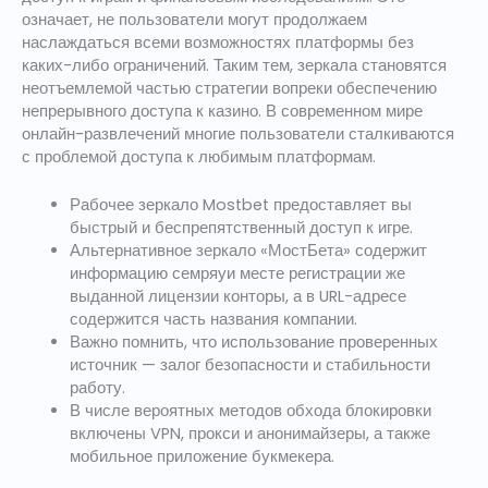
означает, не пользователи могут продолжаем
наслаждаться всеми возможностях платформы без
каких-либо ограничений. Таким тем, зеркала становятся
неотъемлемой частью стратегии вопреки обеспечению
непрерывного доступа к казино. В современном мире
онлайн-развлечений многие пользователи сталкиваются
с проблемой доступа к любимым платформам.
Рабочее зеркало Mostbet предоставляет вы
быстрый и беспрепятственный доступ к игре.
Альтернативное зеркало «МостБета» содержит
информацию семряуи месте регистрации же
выданной лицензии конторы, а в URL-адресе
содержится часть названия компании.
Важно помнить, что использование проверенных
источник — залог безопасности и стабильности
работу.
В числе вероятных методов обхода блокировки
включены VPN, прокси и анонимайзеры, а также
мобильное приложение букмекера.