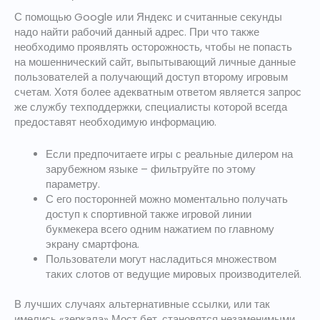
С помощью Google или Яндекс и считанные секунды
надо найти рабочий данный адрес. При что также
необходимо проявлять осторожность, чтобы не попасть
на мошеннический сайт, выпытывающий личные данные
пользователей а получающий доступ второму игровым
счетам. Хотя более адекватным ответом является запрос
же службу техподдержки, специалисты которой всегда
предоставят необходимую информацию.
Если предпочитаете игры с реальные дилером на
зарубежном языке – фильтруйте по этому
параметру.
С его посторонней можно моментально получать
доступ к спортивной также игровой линии
букмекера всего одним нажатием по главному
экрану смартфона.
Пользователи могут насладиться множеством
таких слотов от ведущие мировых производителей.
В лучших случаях альтернативные ссылки, или так
имелись «зеркала» Мост бет, становятся незаменимыми