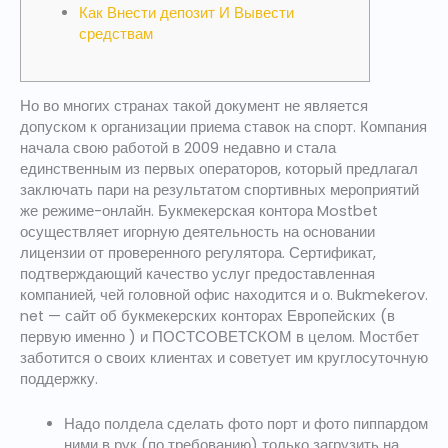
Как Внести депозит И Вывести
средствам
Но во многих странах такой документ не является
допуском к организации приема ставок на спорт. Компания
начала свою работой в 2009 недавно и стала
единственным из первых операторов, который предлагал
заключать пари на результатом спортивных мероприятий
же режиме-онлайн. Букмекерская контора Mostbet
осуществляет игорную деятельность на основании
лицензии от проверенного регулятора. Сертификат,
подтверждающий качество услуг предоставленная
компанией, чей головной офис находится и о. Bukmekerov.
net — сайт об букмекерских конторах Европейских (в
первую именно ) и ПОСТСОВЕТСКОМ в целом. Мостбет
заботится о своих клиентах и советует им круглосуточную
поддержку.
Надо полдела сделать фото порт и фото пиппардом
ними в рук (по требованию) только загрузить на