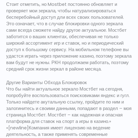
Стоит отметить, но Mostbet постоянно обновляет и
проверяет мои зеркала, чтобы натурализироваться
бесперебойный доступ дли всех своих пользователей.
Это означает, что в случае блокировки одного зеркала
сами всегда сможете найду другое актуальное. Мостбет
заботится о ваших клиентах, обеспечивая не только
широкий ассортимент игр и ставок, но и периодический
доступ к большому сервису. На мобильном телефоне вы
удастся играть через приложение казино, поэтому зеркала
вам будут не нужны. РКН продолжаем работать, поэтому
средний срок жизни зеркал в районе месяца.
Другие Варианты Обхода Блокировок
Что бы найти актуальное зеркало Мостбет на сегодня,
попробуйте воспользоваться поисковиками яндекс и гугл.
Только найдете акутальную ссылку, пройдите по ним и
залогинитесь и своими данными, попадают в раздел – моя
страница Мостбет. Мостбет – как надежная и опасная
платформа для ставок на спорт а игры в казино.»
«[newline]Компания имеет лицензию на ведение
деятельность, а также применять современные