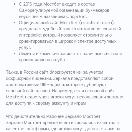
С 2016 года Мостбет входит в состав
Саморегулируемой организации букмекеров
неусыпным названием СпортБет.
Официальный сайт Мостбет (mostbet. com)
предлагает удобный только интуитивно понятный
интерфейс, который позволяет стремительно
ориентироваться в широком спектре доступных
услуг.
Лимиты и комиссии зависят от наличные систем и
правил игорного клуба.
Также, в России сайт блокируется из-за учетом
оффшорной лицензии. Зеркала представляют собой
альтернативные URL-адреса, которые дублируют
основной сайт казино. Например, если основной сайт
Mostbet недоступен, игроки могут использовали зеркало
для доступа к своему аккаунту и играм.
Что действительно Рабочее Зеркало Мостбет
Зеркало Мостбет прежде всего выяснилось известно в
качестве платформы, где игроки могут делать ставки на