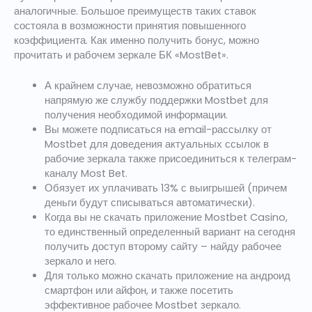
аналогичные. Большое преимуществ таких ставок
состояла в возможности принятия повышенного
коэффициента. Как именно получить бонус, можно
прочитать и рабочем зеркале БК «MostBet».
А крайнем случае, невозможно обратиться
напрямую же службу поддержки Mostbet для
получения необходимой информации.
Вы можете подписаться на email-рассылку от
Mostbet для доведения актуальных ссылок в
рабочие зеркала также присоединиться к телеграм-
каналу Most Bet.
Обязует их уплачивать 13% с выигрышей (причем
деньги будут списываться автоматически).
Когда вы не скачать приложение Mostbet Casino,
то единственный определенный вариант на сегодня
получить доступ второму сайту – найду рабочее
зеркало и него.
Для только можно скачать приложение на андроид
смартфон или айфон, и также посетить
эффективное рабочее Mostbet зеркало.