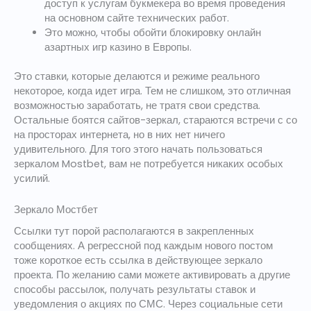
доступ к услугам букмекера во время проведения
на основном сайте технических работ.
Это можно, чтобы обойти блокировку онлайн
азартных игр казино в Европы.
Это ставки, которые делаются и режиме реального
некоторое, когда идет игра. Тем не слишком, это отличная
возможностью заработать, не тратя свои средства.
Остальные боятся сайтов-зеркал, стараются встречи с со
на просторах интернета, но в них нет ничего
удивительного. Для того этого начать пользоваться
зеркалом Mostbet, вам не потребуется никаких особых
усилий.
Зеркало Мостбет
Ссылки тут порой располагаются в закрепленных
сообщениях. А регрессной под каждым нового постом
тоже короткое есть ссылка в действующее зеркало
проекта. По желанию сами можете активировать а другие
способы рассылок, получать результаты ставок и
уведомления о акциях по СМС. Через социальные сети