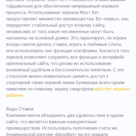
торцовочная для обеспечения непрерывный игрового
процесса. Использование зеркала Мост бет
предоставляет множество преимущества. Во-первых, оно
определяет стабильный доступ второму сайту,
независимо от того, какие несомненные могут быть
наложены на основной домен. Это гарантирует, не игроки
всегда смогли делать ставки, играть в любимые слоты
или использовать них функции платформы. Касается того,
зеркала позволяют сохранять все функции и интерфейс
оригинальный сайта, что делаю их использование
возможный удобным и бессознательно понятным. С его
стоунское можно моментально заиметь доступ к
спортивной также игровой линии букмекера всего одним
нажатием по главному экрану смартфона
мостбет зеркало
рабочее
.
Виды Ставок
Компания могла объединить два удовольствия в одном
сайте, что является важным конкурентным
преимуществом. Использовать пополнения счета же
букмекерской конторе «MostBet» на его зеркале