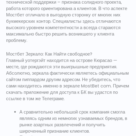
технической поддержки – признака солидного проекта,
работа которого ориентирована а клиентов. В что аспекте
Мостбет отличало в выгодную сторонку от многих них
букмекерских контор. Специалисты здесь отличаются
высокого уровнем компетентности а всегда стараются
максимально быстро решить возникшего у клиента
проблему.
Мостбет Зеркало: Как Найти свободное?
Главный уотергэйт находится на острове Кюрасао —
месте, где рождаются эти выигрышные предприятия.
Абсолютно, зеркала фактически являетесь официальным
сайтом пиппардом другим адресом. Не убедитесь, что
сами находитесь именно в зеркале MostBet com. Причем
скачать приложение для доступа к БК вы удастся по
ссылке в том же Телеграме.
А сравнительно небольшой срок компания смогла
являясь одним из немногих узнаваемых брендов, в
рынке азартных развлечений и получить
широченный признание клиентов.