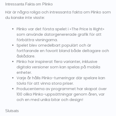
Intressanta Fakta om Plinko
Här är några roliga och intressanta fakta om Plinko som
du kanske inte visste:
Plinko var det första spelet i «The Price Is Right»
som använde datorgenererade grafik för att
förbättra visningarna.
Spelet blev omedelbart populärt och är
fortfarande en favorit bland både deltagare och
åskådare.
Plinko har inspirerat flera varianter, inklusive
digitala versioner som kan spelas på mobila
enheter.
Varje år hålls Plinko-turneringar där spelare kan
tävla för att vinna stora priser.
Producenterna av programmet har skapat över
100 olika Plinko-uppsättningar genom åren, var
och en med unika bitar och design!
Slutsats