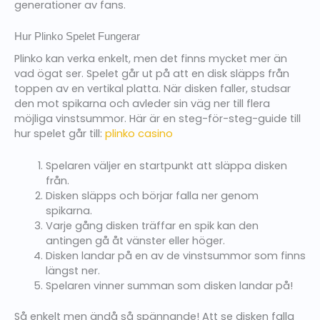
generationer av fans.
Hur Plinko Spelet Fungerar
Plinko kan verka enkelt, men det finns mycket mer än
vad ögat ser. Spelet går ut på att en disk släpps från
toppen av en vertikal platta. När disken faller, studsar
den mot spikarna och avleder sin väg ner till flera
möjliga vinstsummor. Här är en steg-för-steg-guide till
hur spelet går till:
plinko casino
Spelaren väljer en startpunkt att släppa disken
från.
Disken släpps och börjar falla ner genom
spikarna.
Varje gång disken träffar en spik kan den
antingen gå åt vänster eller höger.
Disken landar på en av de vinstsummor som finns
längst ner.
Spelaren vinner summan som disken landar på!
Så enkelt men ändå så spännande! Att se disken falla