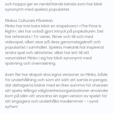
och hoppa ger en nervkittlande känsla som har blivit
synonymt med spelets popularitet.
Plinkos Culturala Påverkan
Plinko har inte bara blivit en stapelvara i «The Price Is
Right»; det har också gjort intryck på popkulturen. Det
har refererats i TV-serier, filmer och till och med
videospel, vilket visar på dess genomslagskraft och
popularitet i samhället. Spelets mekanik har inspirerat
andra spel och aktiviteter, vilket har lett till att
varumärket Plinko i sig har blivit synonymt med
spänning och överraskning.
Även fler har skapat sina egna versioner av Plinko, både
för underhållning och som ett sätt att samla in pengar,
där deltagarna bidrar med en liten summa för chansen
att spela. Många välgörenhetsorganisationer använder
kom på idén att anordna sin egen version av spelet för
att engagera och underhålla medlemmar – i synd
syften!