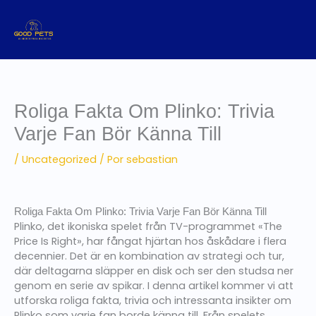
Ir
al
contenido
Roliga Fakta Om Plinko: Trivia
Varje Fan Bör Känna Till
/
Uncategorized
/ Por
sebastian
Roliga Fakta Om Plinko: Trivia Varje Fan Bör Känna Till
Plinko, det ikoniska spelet från TV-programmet «The
Price Is Right», har fångat hjärtan hos åskådare i flera
decennier. Det är en kombination av strategi och tur,
där deltagarna släpper en disk och ser den studsa ner
genom en serie av spikar. I denna artikel kommer vi att
utforska roliga fakta, trivia och intressanta insikter om
Plinko som varje fan borde känna till. Från spelets