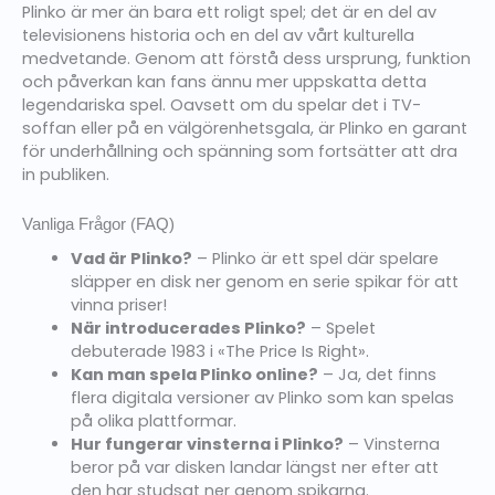
Plinko är mer än bara ett roligt spel; det är en del av
televisionens historia och en del av vårt kulturella
medvetande. Genom att förstå dess ursprung, funktion
och påverkan kan fans ännu mer uppskatta detta
legendariska spel. Oavsett om du spelar det i TV-
soffan eller på en välgörenhetsgala, är Plinko en garant
för underhållning och spänning som fortsätter att dra
in publiken.
Vanliga Frågor (FAQ)
Vad är Plinko?
– Plinko är ett spel där spelare
släpper en disk ner genom en serie spikar för att
vinna priser!
När introducerades Plinko?
– Spelet
debuterade 1983 i «The Price Is Right».
Kan man spela Plinko online?
– Ja, det finns
flera digitala versioner av Plinko som kan spelas
på olika plattformar.
Hur fungerar vinsterna i Plinko?
– Vinsterna
beror på var disken landar längst ner efter att
den har studsat ner genom spikarna.