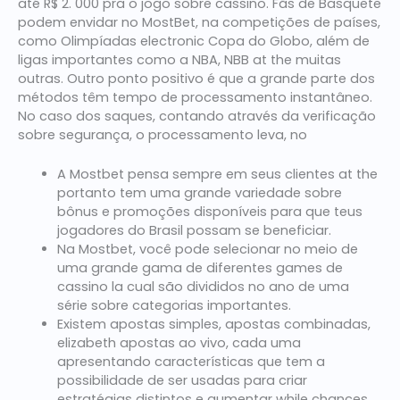
até R$ 2. 000 pra o jogo sobre cassino. Fãs de Basquete
podem envidar no MostBet, na competições de países,
como Olimpíadas electronic Copa do Globo, além de
ligas importantes como a NBA, NBB at the muitas
outras. Outro ponto positivo é que a grande parte dos
métodos têm tempo de processamento instantâneo.
No caso dos saques, contando através da verificação
sobre segurança, o processamento leva, no
A Mostbet pensa sempre em seus clientes at the
portanto tem uma grande variedade sobre
bônus e promoções disponíveis para que teus
jogadores do Brasil possam se beneficiar.
Na Mostbet, você pode selecionar no meio de
uma grande gama de diferentes games de
cassino la cual são divididos no ano de uma
série sobre categorias importantes.
Existem apostas simples, apostas combinadas,
elizabeth apostas ao vivo, cada uma
apresentando características que tem a
possibilidade de ser usadas para criar
estratégias distintos e aumentar while chances