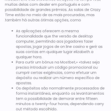
muitas delas com dealer em português e com
possibilidade de grandes prêmios. As salas de Crazy
Time estão no meio de as mais procuradas, mas
também há outras ótimas opções, como
As aplicações oferecem a mesma
funcionalidade que the versão de desktop
computer, permitindo aos jogadores fazer
apostas, jogar jogos de on line casino e gerir as
suas contas em qualquer lugar elizabeth a
qualquer hora.
Para curtir um bônus na Mostbet,» «talvez seja
preciso introduzir um código promocional ou
cumprir certas exigências, como efetuar um
depósito ou realizar um número específico de
apostas.
Os depósitos são normalmente processados de
forma instantânea, enquanto os levantamentos
tem a possibilidade de demorar entre fifteen
minutos a twenty-four horas, dependendo carry
out método escolhido.