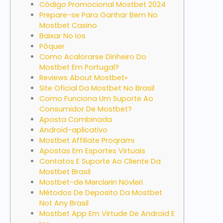
Código Promocional Mostbet 2024
Prepare-se Para Ganhar Bem No
Mostbet Casino
Baixar No Ios
Pôquer
Como Acalorarse Dinheiro Do
Mostbet Em Portugal?
Reviews About Mostbet»
Site Oficial Da Mostbet No Brasil
Como Funciona Um Suporte Ao
Consumidor De Mostbet?
Aposta Combinada
Android-aplicativo
Mostbet Affiliate Proqramı
Apostas Em Esportes Virtuais
Contatos E Suporte Ao Cliente Da
Mostbet Brasil
Mostbet-də Mərclərin Növləri
Métodos De Deposito Da Mostbet
Not Any Brasil
Mostbet App Em Virtude De Android E