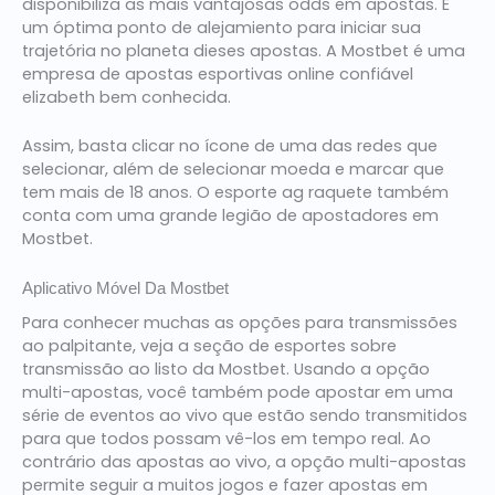
disponibiliza as mais vantajosas odds em apostas. É
um óptima ponto de alejamiento para iniciar sua
trajetória no planeta dieses apostas. A Mostbet é uma
empresa de apostas esportivas online confiável
elizabeth bem conhecida.
Assim, basta clicar no ícone de uma das redes que
selecionar, além de selecionar moeda e marcar que
tem mais de 18 anos. O esporte ag raquete também
conta com uma grande legião de apostadores em
Mostbet.
Aplicativo Móvel Da Mostbet
Para conhecer muchas as opções para transmissões
ao palpitante, veja a seção de esportes sobre
transmissão ao listo da Mostbet. Usando a opção
multi-apostas, você também pode apostar em uma
série de eventos ao vivo que estão sendo transmitidos
para que todos possam vê-los em tempo real. Ao
contrário das apostas ao vivo, a opção multi-apostas
permite seguir a muitos jogos e fazer apostas em