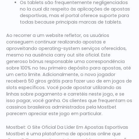
Os tablets são frequentemente negligenciados
no la cual diz respeito às aplicações de apostas
desportivas, mas el portal oferece suporte para
todas because principais marcas de tablets.
Ao recorrer a um website refletor, os usuários
conseguem continuar realizando apostas e
aproveitando operating-system serviços oferecidos,
mesmo na ausência carry out site oficial. Este
generoso bônus responsable uma correspondência
sobre 100% no teu primeiro depósito para apostas, até
um certo limite. Adicionalmente, o novo jogador
receberá 50 giros grátis para fazer uso de em jogos de
slots específicos. Você pode apostar utilizando as
linhas sobre pagamento e carretéis neste jogo, e se
isso pagar, você ganha. Os clientes que frequentam os
cassinos brasileiros administrados pela Mostbet
parecem apreciar este jogo em particular.
Mostbet: O Site Oficial Da Líder Em Apostas Esportivas
Mostbet é uma plataforma de apostas online que