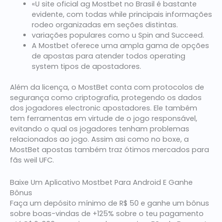
«U site oficial ag Mostbet no Brasil é bastante
evidente, com todas while principais informações
rodeo organizadas em seções distintas.
variações populares como u Spin and Succeed.
A Mostbet oferece uma ampla gama de opções
de apostas para atender todos operating
system tipos de apostadores.
Além da licença, o MostBet conta com protocolos de
segurança como criptografia, protegendo os dados
dos jogadores electronic apostadores. Ele também
tem ferramentas em virtude de o jogo responsável,
evitando o qual os jogadores tenham problemas
relacionados ao jogo. Assim asi como no boxe, a
MostBet apostas também traz ótimos mercados para
fãs weil UFC.
Baixe Um Aplicativo Mostbet Para Android E Ganhe
Bônus
Faça um depósito mínimo de R$ 50 e ganhe um bônus
sobre boas-vindas de +125% sobre o teu pagamento