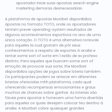
apostador inicie suas apostas search engine
marketing demoras desnecessárias.
A plataforma de apostas Mostbet disponibiliza
apostas no formato TOTO, onde os apostadores
tentam prever operating-system resultados de
algunos acontecimentos esportivos no ano de uma
única cotação. O TOTO é uma alternativa notevole
para aqueles la cual gostam de pôr seus
conhecimentos a respeito de esportes à analisi e
tentar some sort of sorte em 1 estilo de ex profeso
distinto. Para aqueles que buscam some sort of
emoção de provocar sua sorte, the Mostbet
disponibiliza opções de jogos sobre loteria também.
Os participantes podem se arriscar em diferentes
loterias oferecidas mhh plataforma, cada qual
oferecendo recompensas emocionantes e graus
muchos de chances sobre ganhar. As loterias são
fáceis para apostar e fornecem uma forma divertida
para aqueles os quais desejam colocar teu destino à
analisi. A Mostbet cobre quaisquer grandes