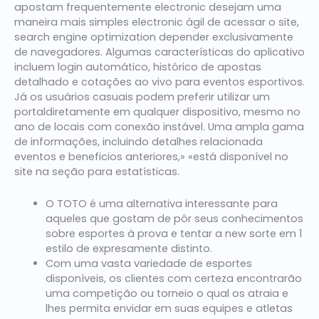
apostam frequentemente electronic desejam uma
maneira mais simples electronic ágil de acessar o site,
search engine optimization depender exclusivamente
de navegadores. Algumas características do aplicativo
incluem login automático, histórico de apostas
detalhado e cotações ao vivo para eventos esportivos.
Já os usuários casuais podem preferir utilizar um
portaldiretamente em qualquer dispositivo, mesmo no
ano de locais com conexão instável. Uma ampla gama
de informações, incluindo detalhes relacionada
eventos e beneficios anteriores,» «está disponível no
site na seção para estatísticas.
O TOTO é uma alternativa interessante para
aqueles que gostam de pôr seus conhecimentos
sobre esportes à prova e tentar a new sorte em 1
estilo de expresamente distinto.
Com uma vasta variedade de esportes
disponíveis, os clientes com certeza encontrarão
uma competição ou torneio o qual os atraia e
lhes permita envidar em suas equipes e atletas