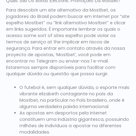
Quais São Os Bônus Electronic Promoções Da Mostbet?
Para descobrir um site alternativo da Mostbet, os
jogadores do Brasil podem buscar em internet por “site
espelho Mostbet” ou “link alternativo Mostbet” e clicar
em links sugeridos. É importante lembrar os quais o
acesso some sort of sites espelho pode violar os
termos de serviço at the implicar em riscos de
segurança. Para entrar em contato através da nossa
proyecto de apostas, ‘Mostbet’, você pode em
encontrar no Telegram ou enviar-nos 1 e-mail.
Estaremos sempre disponíveis para facilitar com
qualquer dúvida ou questão que possa surgir.
O futebol é, sem qualquer dúvida, o esporte mais
vibrante elizabeth contagiante no país da
Mostbet, na particular no País brasileiro, onde é
alguma verdadeira paixão internacional.
As apostas em desportos pela internet
constituem uma indústria gigantesca, possuindo
milhões de indivíduos a apostar na diferentes
modalidades.