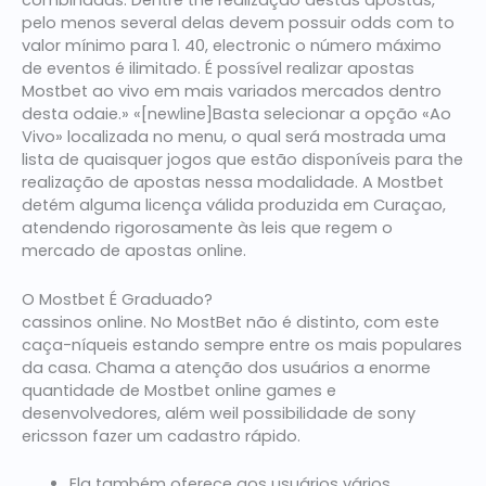
combinadas. Dentre the realização destas apostas,
pelo menos several delas devem possuir odds com to
valor mínimo para 1. 40, electronic o número máximo
de eventos é ilimitado. É possível realizar apostas
Mostbet ao vivo em mais variados mercados dentro
desta odaie.» «[newline]Basta selecionar a opção «Ao
Vivo» localizada no menu, o qual será mostrada uma
lista de quaisquer jogos que estão disponíveis para the
realização de apostas nessa modalidade. A Mostbet
detém alguma licença válida produzida em Curaçao,
atendendo rigorosamente às leis que regem o
mercado de apostas online.
O Mostbet É Graduado?
cassinos online. No MostBet não é distinto, com este
caça-níqueis estando sempre entre os mais populares
da casa. Chama a atenção dos usuários a enorme
quantidade de Mostbet online games e
desenvolvedores, além weil possibilidade de sony
ericsson fazer um cadastro rápido.
Ela também oferece aos usuários vários