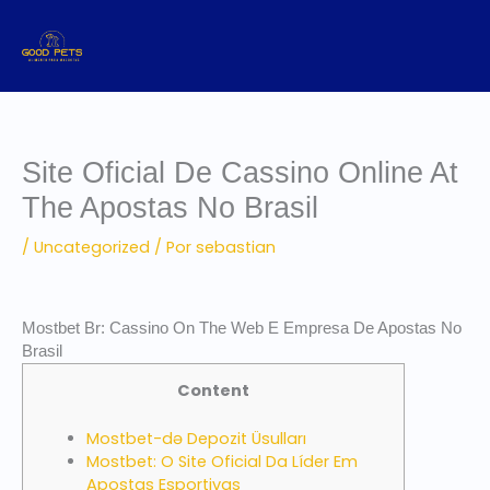
Ir
al
contenido
Site Oficial De Cassino Online At
The Apostas No Brasil
/
Uncategorized
/ Por
sebastian
Mostbet Br: Cassino On The Web E Empresa De Apostas No
Brasil
Content
Mostbet-də Depozit Üsulları
Mostbet: O Site Oficial Da Líder Em
Apostas Esportivas