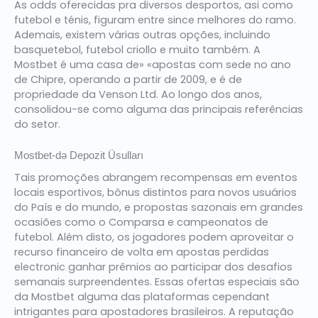
As odds oferecidas pra diversos desportos, asi como
futebol e ténis, figuram entre since melhores do ramo.
Ademais, existem várias outras opções, incluindo
basquetebol, futebol criollo e muito também. A
Mostbet é uma casa de» «apostas com sede no ano
de Chipre, operando a partir de 2009, e é de
propriedade da Venson Ltd. Ao longo dos anos,
consolidou-se como alguma das principais referências
do setor.
Mostbet-də Depozit Üsulları
Tais promoções abrangem recompensas em eventos
locais esportivos, bônus distintos para novos usuários
do País e do mundo, e propostas sazonais em grandes
ocasiões como o Comparsa e campeonatos de
futebol. Além disto, os jogadores podem aproveitar o
recurso financeiro de volta em apostas perdidas
electronic ganhar prêmios ao participar dos desafios
semanais surpreendentes. Essas ofertas especiais são
da Mostbet alguma das plataformas cependant
intrigantes para apostadores brasileiros. A reputação