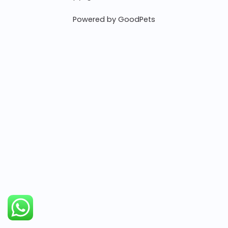
Powered by GoodPets