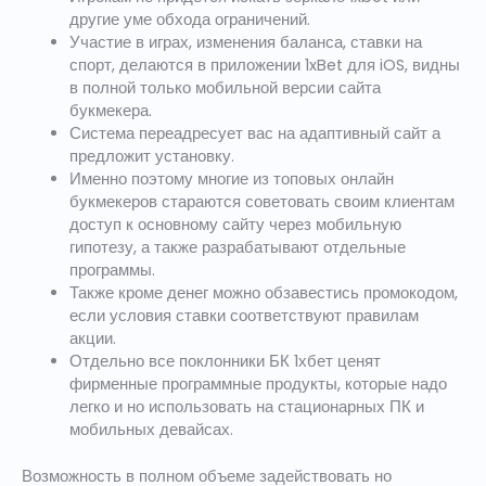
другие уме обхода ограничений.
Участие в играх, изменения баланса, ставки на
спорт, делаются в приложении 1xBet для iOS, видны
в полной только мобильной версии сайта
букмекера.
Система переадресует вас на адаптивный сайт а
предложит установку.
Именно поэтому многие из топовых онлайн
букмекеров стараются советовать своим клиентам
доступ к основному сайту через мобильную
гипотезу, а также разрабатывают отдельные
программы.
Также кроме денег можно обзавестись промокодом,
если условия ставки соответствуют правилам
акции.
Отдельно все поклонники БК 1хбет ценят
фирменные программные продукты, которые надо
легко и но использовать на стационарных ПК и
мобильных девайсах.
Возможность в полном объеме задействовать но