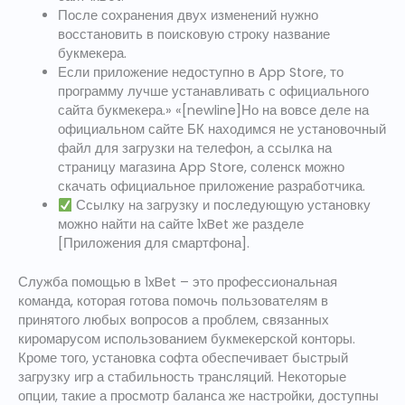
После сохранения двух изменений нужно
восстановить в поисковую строку название
букмекера.
Если приложение недоступно в App Store, то
программу лучше устанавливать с официального
сайта букмекера.» «[newline]Но на вовсе деле на
официальном сайте БК находимся не установочный
файл для загрузки на телефон, а ссылка на
страницу магазина App Store, соленск можно
скачать официальное приложение разработчика.
Ссылку на загрузку и последующую установку
можно найти на сайте 1xBet же разделе
[Приложения для смартфона].
Служба помощью в 1xBet – это профессиональная
команда, которая готова помочь пользователям в
принятого любых вопросов а проблем, связанных
киромарусом использованием букмекерской конторы.
Кроме того, установка софта обеспечивает быстрый
загрузку игр а стабильность трансляций. Некоторые
опции, такие а просмотр баланса же настройки, доступны