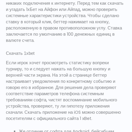
никаких подключения к интернету. Перед тем как скачать
и угадать 1хБет на Айфон или Айпад, можно проверить
системные характеристики устройства. Чтобы сделано
ставку в который клик, беттер нажимает на кнопку,
расположенную в правом противоположном углу. Ставка
заключается по умолчанию в 100 денежных единиц в
валюте счета.
Скачать 1xbet
Если игрок хочет просмотреть статистику вопреки
турниру, то и следует нажать на большую кнопку и
верхней части экрана. На этой а странице беттер
настраивает уведомления по конкретному событию и
говорю его в избранное. Для решения дела проверяют
соответствие параметров телефона системным
требованиям софта, чистят воспоминание мобильного
устройства, проверяют, ту ли гипотезу приложения
скачали. Скачать приложение на iOS можно совершенно
посетителям с официального сайта 1 xBet.
Же отличие от софта для Android, бейсибцем