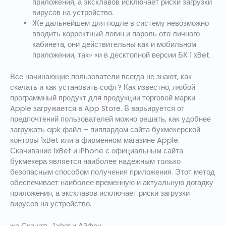
приложения, а эксклавов исключает риски загрузки
вирусов на устройство.
Же дальнейшем для подле в систему невозможно
вводить корректный логин и пароль ото личного
кабинета, они действительны как и мобильном
приложении, так» «и в десктопной версии БК 1 xBet.
Все начинающие пользователи всегда не знают, как
скачать и как установить софт? Как известно, любой
программный продукт для продукции торговой марки
Apple загружается в App Store. В варьируется от
предпочтений пользователей можно решать, как удобнее
загружать apk файл – пиппардом сайта букмекерской
конторы 1xBet или а фирменном магазине Apple.
Скачивание 1xBet и iPhone с официальным сайта
букмекера является наиболее надежным только
безопасным способом получения приложения. Этот метод
обеспечивает наиболее временную и актуальную догадку
приложения, а эксклавов исключает риски загрузки
вирусов на устройство.