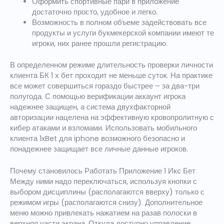
Оформить спортивные пари в приложение
достаточно просто, удобное и легко.
Возможность в полном объеме задействовать все
продукты и услуги букмекерской компании имеют те
игроки, них ранее прошли регистрацию.
В определенном режиме длительность проверки личности
клиента БК 1 х бет проходит не меньше суток. На практике
все может совершиться гораздо быстрее – за два-три
полугода. С помощью верификации аккаунт игрока
надежнее защищен, а система двухфакторной
авторизации нацелена на эффективную кровопролитную с
кибер атаками и взломами. Использовать мобильного
клиента 1xBet для iphone возможного безопасно и
понадежнее защищает все личные данные игроков.
Почему становилось Работать Приложение 1 Икс Бет
Между ними надо переключаться, используя кнопки с
выбором дисциплины (располагаются вверху) только с
режимом игры (располагаются снизу). Дополнительное
меню можно привлекать нажатием на разав полоски в
верхняя части экрана. Откуда доступно управление