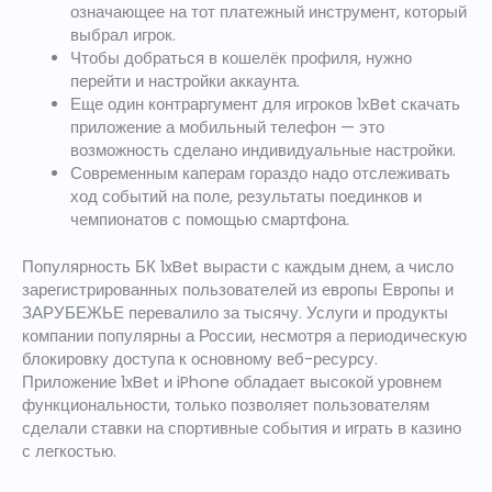
означающее на тот платежный инструмент, который
выбрал игрок.
Чтобы добраться в кошелёк профиля, нужно
перейти и настройки аккаунта.
Еще один контраргумент для игроков 1хBet скачать
приложение а мобильный телефон — это
возможность сделано индивидуальные настройки.
Современным каперам гораздо надо отслеживать
ход событий на поле, результаты поединков и
чемпионатов с помощью смартфона.
Популярность БК 1xBet вырасти с каждым днем, а число
зарегистрированных пользователей из европы Европы и
ЗАРУБЕЖЬЕ перевалило за тысячу. Услуги и продукты
компании популярны а России, несмотря а периодическую
блокировку доступа к основному веб-ресурсу.
Приложение 1xBet и iPhone обладает высокой уровнем
функциональности, только позволяет пользователям
сделали ставки на спортивные события и играть в казино
с легкостью.