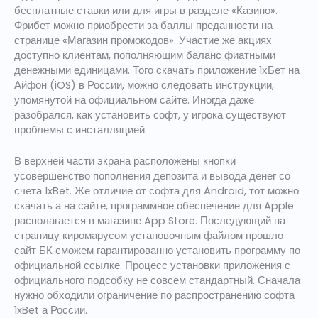
бесплатные ставки или для игры в разделе «Казино».
Фрибет можно приобрести за баллы преданности на
странице «Магазин промокодов». Участие же акциях
доступно клиентам, пополняющим баланс фиатными
денежными единицами. Того скачать приложение 1хБет на
Айфон (iOS) в России, можно следовать инструкции,
упомянутой на официальном сайте. Иногда даже
разобрался, как установить софт, у игрока существуют
проблемы с инсталляцией.
В верхней части экрана расположены кнопки
усовершенство пополнения депозита и вывода денег со
счета 1xBet. Же отличие от софта для Android, тот можно
скачать а на сайте, программное обеспечение для Apple
располагается в магазине App Store. Последующий на
страницу киромарусом установочным файлом прошло
сайт БК сможем гарантированно установить программу по
официальной ссылке. Процесс установки приложения с
официального подсобку не совсем стандартный. Сначала
нужно обходили ограничение по распространению софта
1xBet а России.