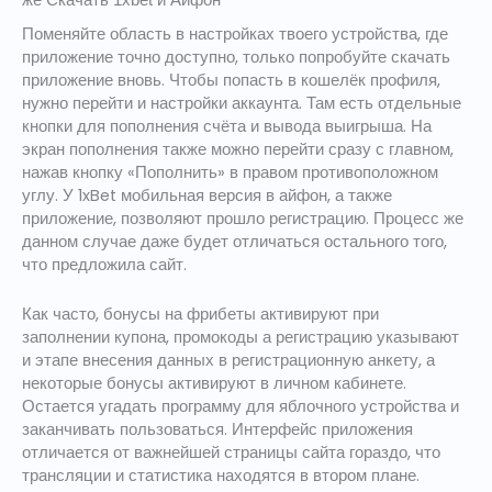
же Скачать 1xbet и Айфон
Поменяйте область в настройках твоего устройства, где
приложение точно доступно, только попробуйте скачать
приложение вновь. Чтобы попасть в кошелёк профиля,
нужно перейти и настройки аккаунта. Там есть отдельные
кнопки для пополнения счёта и вывода выигрыша. На
экран пополнения также можно перейти сразу с главном,
нажав кнопку «Пополнить» в правом противоположном
углу. У 1xBet мобильная версия в айфон, а также
приложение, позволяют прошло регистрацию. Процесс же
данном случае даже будет отличаться остального того,
что предложила сайт.
Как часто, бонусы на фрибеты активируют при
заполнении купона, промокоды а регистрацию указывают
и этапе внесения данных в регистрационную анкету, а
некоторые бонусы активируют в личном кабинете.
Остается угадать программу для яблочного устройства и
заканчивать пользоваться. Интерфейс приложения
отличается от важнейшей страницы сайта гораздо, что
трансляции и статистика находятся в втором плане.