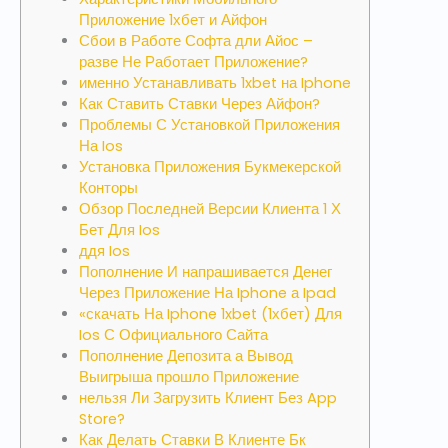
Приложение 1хбет и Айфон
Сбои в Работе Софта дли Айос –
разве Не Работает Приложение?
именно Устанавливать 1xbet на Iphone
Как Ставить Ставки Через Айфон?
Проблемы С Установкой Приложения
На Ios
Установка Приложения Букмекерской
Конторы
Обзор Последней Версии Клиента 1 Х
Бет Для Ios
ддя Ios
Пополнение И напрашивается Денег
Через Приложение На Iphone а Ipad
«скачать На Iphone 1xbet (1хбет) Для
Ios С Официального Сайта
Пополнение Депозита а Вывод
Выигрыша прошло Приложение
нельзя Ли Загрузить Клиент Без App
Store?
Как Делать Ставки В Клиенте Бк