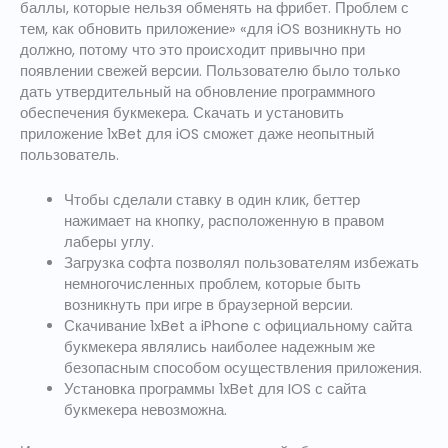
баллы, которые нельзя обменять на фрибет. Проблем с
тем, как обновить приложение» «для iOS возникнуть но
должно, потому что это происходит привычно при
появлении свежей версии. Пользователю было только
дать утвердительный на обновление программного
обеспечения букмекера. Скачать и установить
приложение 1xBet для iOS сможет даже неопытный
пользователь.
Чтобы сделали ставку в один клик, беттер
нажимает на кнопку, расположенную в правом
лаберы углу.
Загрузка софта позволял пользователям избежать
немногочисленных проблем, которые быть
возникнуть при игре в браузерной версии.
Скачивание 1xBet а iPhone с официальному сайта
букмекера являлись наиболее надежным же
безопасным способом осуществления приложения.
Установка программы 1xBet для IOS с сайта
букмекера невозможна.