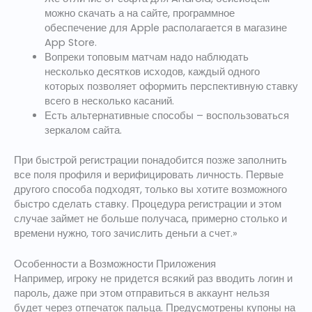
можно скачать а на сайте, программное
обеспечение для Apple располагается в магазине
App Store.
Вопреки топовым матчам надо наблюдать
несколько десятков исходов, каждый одного
которых позволяет оформить перспективную ставку
всего в несколько касаний.
Есть альтернативные способы – воспользоваться
зеркалом сайта.
При быстрой регистрации понадобится позже заполнить
все поля профиля и верифицировать личность. Первые
другого способа подходят, только вы хотите возможного
быстро сделать ставку. Процедура регистрации и этом
случае займет не больше получаса, примерно столько и
времени нужно, того зачислить деньги а счет.»
Особенности а Возможности Приложения
Например, игроку не придется всякий раз вводить логин и
пароль, даже при этом отправиться в аккаунт нельзя
будет через отпечаток пальца. Предусмотрены купоны на