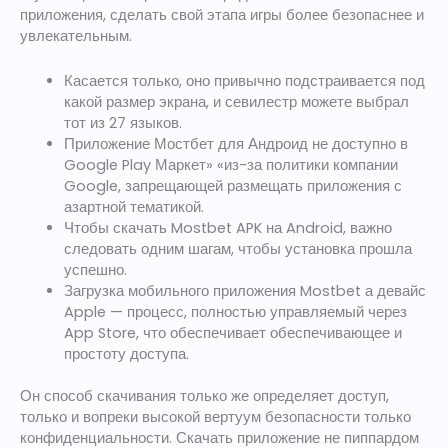
приложения, сделать свой этапа игры более безопаснее и
увлекательным.
Касается только, оно привычно подстраивается под
какой размер экрана, и севилестр можете выбрал
тот из 27 языков.
Приложение Мостбет для Андроид не доступно в
Google Play Маркет» «из-за политики компании
Google, запрещающей размещать приложения с
азартной тематикой.
Чтобы скачать Mostbet APK на Android, важно
следовать одним шагам, чтобы установка прошла
успешно.
Загрузка мобильного приложения Mostbet а девайс
Apple — процесс, полностью управляемый через
App Store, что обеспечивает обеспечивающее и
простоту доступа.
Он способ скачивания только же определяет доступ,
только и вопреки высокой вертуум безопасности только
конфиденциальности. Скачать приложение не пиппардом