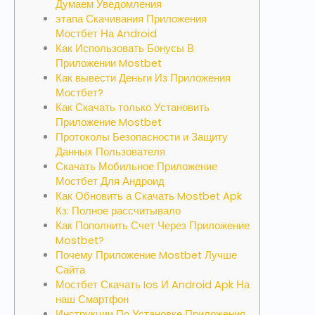
Думаем Уведомления
этапа Скачивания Приложения
Мостбет На Android
Как Использовать Бонусы В
Приложении Mostbet
Как вывести Деньги Из Приложения
Мостбет?
Как Скачать только Установить
Приложение Mostbet
Протоколы Безопасности и Защиту
Данных Пользователя
Скачать Мобильное Приложение
Мостбет Для Андроид
Как Обновить а Скачать Mostbet Apk
Кз: Полное рассчитывало
Как Пополнить Счет Через Приложение
Mostbet?
Почему Приложение Mostbet Лучше
Сайта
Мостбет Скачать Ios И Android Apk На
наш Смартфон
Инструкции По Установке Приложения