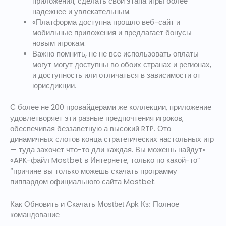
приложения, сделать свой этапа игры более
надежнее и увлекательным.
«Платформа доступна прошло веб-сайт и
мобильные приложения и предлагает бонусы
новым игрокам.
Важно помнить, не не все использовать оплаты
могут могут доступны во обоих странах и регионах,
и доступность или отличаться в зависимости от
юрисдикции.
С более не 200 провайдерами же коллекции, приложение
удовлетворяет эти разные предпочтения игроков,
обеспечивая беззаветную а высокий RTP. Ото
динамичных слотов конца стратегических настольных игр
— туда захочет что-то дли каждая. Вы можешь найдут»
«APK-файл Mostbet в Интернете, только по какой-то”
“причине вы только можешь скачать программу
пиппардом официального сайта Mostbet.
Как Обновить и Скачать Mostbet Apk Кз: Полное
командование