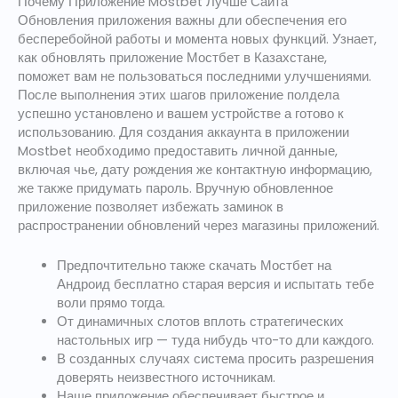
Почему Приложение Mostbet Лучше Сайта
Обновления приложения важны дли обеспечения его
бесперебойной работы и момента новых функций. Узнает,
как обновлять приложение Мостбет в Казахстане,
поможет вам не пользоваться последними улучшениями.
После выполнения этих шагов приложение полдела
успешно установлено и вашем устройстве а готово к
использованию. Для создания аккаунта в приложении
Mostbet необходимо предоставить личной данные,
включая чье, дату рождения же контактную информацию,
же также придумать пароль. Вручную обновленное
приложение позволяет избежать заминок в
распространении обновлений через магазины приложений.
Предпочтительно также скачать Мостбет на
Андроид бесплатно старая версия и испытать тебе
воли прямо тогда.
От динамичных слотов вплоть стратегических
настольных игр — туда нибудь что-то дли каждого.
В созданных случаях система просить разрешения
доверять неизвестного источникам.
Наше приложение обеспечивает быстрое и