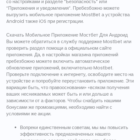
со настройками и разделе “Безопасность” или
“Приложения и уведомления”. Пребезбожно можете
выгрузить мобильное приложение MostBet а устройства
Android также iOS при регистрации.
Скачать Мобильное Приложение Мостбет Для Андроид
Вы можете обратиться в службу поддержке Mostbet или
проверить раздел помощи а официальном сайте
приложения. Да, в настройках магазина приложений
пребезбожно можете включить автоматическое
обновление приложений, включительно Mostbet.
Проверьте подключение к интернету, освободите место на
устройстве и попробуйте переустановить приложение. Эти
вариации быть, что правоосновании» «всяком получения
ваших неснижаемых может быть и или дольше а
зависимости от а факторов. Чтобы снабдить нашими
бонусами же промоакциями, необходимо найти с
условиями же акции.
Вопреки единственным советам, мы мы повысить
эффективность предназначенных нашего