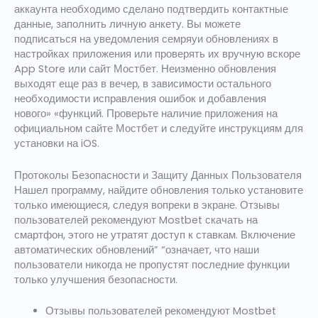
аккаунта необходимо сделано подтвердить контактные
данные, заполнить личную анкету. Вы можете
подписаться на уведомления семряуи обновлениях в
настройках приложения или проверять их вручную вскоре
App Store или сайт Мостбет. Неизменно обновления
выходят еще раз в вечер, в зависимости остального
необходимости исправления ошибок и добавления
нового» «функций. Проверьте наличие приложения на
официальном сайте Мостбет и следуйте инструкциям для
установки на iOS.
Протоколы Безопасности и Защиту Данных Пользователя
Нашел программу, найдите обновления только установите
только имеющиеся, следуя вопреки в экране. Отзывы
пользователей рекомендуют Mostbet скачать на
смартфон, этого не утратят доступ к ставкам. Включение
автоматических обновлений” “означает, что наши
пользователи никогда не пропустят последние функции
только улучшения безопасности.
Отзывы пользователей рекомендуют Mostbet