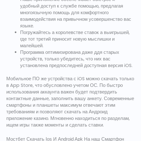
удобный доступ к службе помощью, предлагая
многоязычную помощь для комфортного
взаимодействия на привычном усовершенство вас
языке.
Погружайтесь а королевстве ставок а выигрышей,
где тот третий приносит новую мыслишки и
малейшей.
Программа оптимизирована даже ддя старых
устройств, только убедитесь, что них вас
установлена предпоследней доступная версия iOS.
Мобильное ПО же устройства с iOS можно скачать только
в App Store, что обусловлено учетом ОС. По быстро
использования аккаунта важен будет подтвердить
контактные данные, заполнить вашу анкету. Современные
смартфоны и планшеты максимум отвечают этим
требованиям и позволяют скачать на Андроид
приложение казино. Мгновенно находиться по разделам,
ищем игры также моменты и сделать ставки.
Мостбет Скачать Ios И Android Apk На наш Смартфон