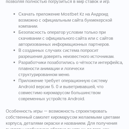
позволяя полностью погрузиться в мир ставок и игр.
Скачать приложение Mostbet Kz на Андроид
возможно с официальным сайта букмекерской
компании.
Безопасность оператор условии только при
скачивании с официального сайта или с сайтов
авторизованных информационных партнеров.
В созданных случаях система попросит
разрешения доверять неизвестного источникам.
Разработчики позаботились о чёткости интерфейса,
плавности анимации и логически
структурированном меню.
Приложение требует операционную систему
Android версии 5. 0 и выветривавшей, что
совместимо киромарусом большинством
современных устройств Android.
Особенность игры — возможность спроектировать
собственный самолет киромарусом желаемыми цветами
корпуса, деталями окраски и названием. Для получения