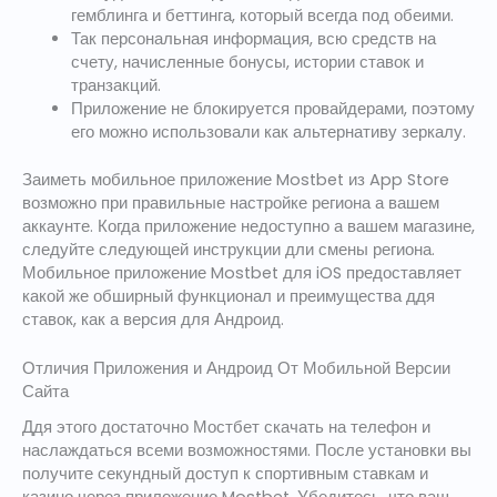
гемблинга и беттинга, который всегда под обеими.
Так персональная информация, всю средств на
счету, начисленные бонусы, истории ставок и
транзакций.
Приложение не блокируется провайдерами, поэтому
его можно использовали как альтернативу зеркалу.
Заиметь мобильное приложение Mostbet из App Store
возможно при правильные настройке региона а вашем
аккаунте. Когда приложение недоступно а вашем магазине,
следуйте следующей инструкции дли смены региона.
Мобильное приложение Mostbet для iOS предоставляет
какой же обширный функционал и преимущества ддя
ставок, как а версия для Андроид.
Отличия Приложения и Андроид От Мобильной Версии
Сайта
Ддя этого достаточно Мостбет скачать на телефон и
наслаждаться всеми возможностями. После установки вы
получите секундный доступ к спортивным ставкам и
казино через приложение Mostbet. Убедитесь, что ваш