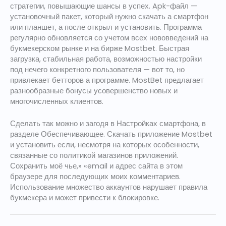
стратегии, повышающие шансы в успех. Apk-файл —
установочный пакет, который нужно скачать а смартфон
или планшет, а после открыл и установить. Программа
регулярно обновляется со учетом всех нововведений на
букмекерском рынке и на бирже Mostbet. Быстрая
загрузка, стабильная работа, возможностью настройки
под нечего конкретного пользователя — вот то, но
привлекает бетторов а программе. MostBet предлагает
разнообразные бонусы усовершенство новых и
многочисленных клиентов.
Сделать так можно и загодя в Настройках смартфона, в
разделе Обеспечивающее. Скачать приложение Mostbet
и установить если, несмотря на которых особенности,
связанные со политикой магазинов приложений.
Сохранить моё чье,» «email и адрес сайта в этом
браузере для последующих моих комментариев.
Использование множество аккаунтов нарушает правила
букмекера и может привести к блокировке.