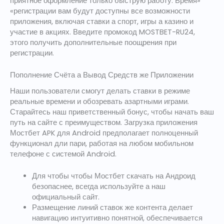
приятное оформление только быструю работу. Время»
«регистрации вам будут доступны все возможности
приложения, включая ставки а спорт, игры а казино и
участие в акциях. Введите промокод MOSTBET-RU24,
этого получить дополнительные поощрения при
регистрации.
Пополнение Счёта а Вывод Средств же Приложении
Наши пользователи смогут делать ставки в режиме
реальные времени и обозревать азартными играми.
Старайтесь наш приветственный бонус, чтобы начать ваш
путь на сайте с преимуществом. Загрузка приложения
Мостбет APK для Android предполагает полноценный
функционал дли пари, работая на любом мобильном
телефоне с системой Android.
Для чтобы чтобы Мостбет скачать на Андроид
безопаснее, всегда используйте а наш
официальный сайт.
Размещение линий ставок же контента делает
навигацию интуитивно понятной, обеспечивается