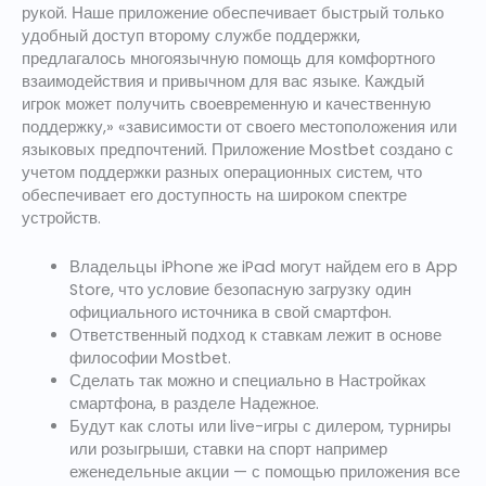
рукой. Наше приложение обеспечивает быстрый только
удобный доступ второму службе поддержки,
предлагалось многоязычную помощь для комфортного
взаимодействия и привычном для вас языке. Каждый
игрок может получить своевременную и качественную
поддержку,» «зависимости от своего местоположения или
языковых предпочтений. Приложение Mostbet создано с
учетом поддержки разных операционных систем, что
обеспечивает его доступность на широком спектре
устройств.
Владельцы iPhone же iPad могут найдем его в App
Store, что условие безопасную загрузку один
официального источника в свой смартфон.
Ответственный подход к ставкам лежит в основе
философии Mostbet.
Сделать так можно и специально в Настройках
смартфона, в разделе Надежное.
Будут как слоты или live-игры с дилером, турниры
или розыгрыши, ставки на спорт например
еженедельные акции — с помощью приложения все