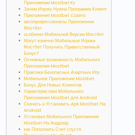
Приложении Mostbet Kz
Зачем Игроку Нужна Программа Клиент
Приложение Mostbet Casino
автопрофессионалы Приложения
Мостбет
особенно Мобильной Версии Мостбет
Могут конечно Мобильные Игроки
Мостбет Получить Приветственный
Бонус?
Основные возможность Мобильного
Приложения Mostbet
Практики Безопасных Азартных Игр
Мобильное Приложение Mostbet
Бонус Для Новых Клиентов
Характеристики Мобильного
Приложения Mostbet для Android
Скачать а Установить Apk Mostbet На
Android
Установка Мобильного Приложения
Mostbet На Андроид
как Пополнить Счет спустя