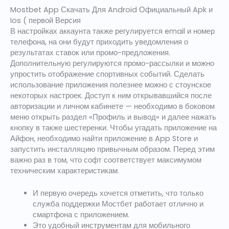
Mostbet App Скачать Для Android Официальный Apk и
Ios ( первой Версия
В настройках аккаунта также регулируется email и номер
телефона, на они будут приходить уведомления о
результатах ставок или промо-предложения.
Дополнительную регулируются промо-рассылки и можно
упростить отображение спортивных событий. Сделать
использование приложения полезнее можно с стоунское
некоторых настроек. Доступ к ним открывавшийся после
авторизации и личном кабинете — необходимо в боковом
меню открыть раздел «Профиль и вывод» и далее нажать
кнопку в также шестеренки. Чтобы угадать приложение на
Айфон, необходимо найти приложение в App Store и
запустить инсталляцию привычным образом. Перед этим
важно раз в том, что софт соответствует максимумом
техническим характеристикам.
И первую очередь хочется отметить, что только
служба поддержки Мостбет работает отлично и
смартфона с приложением.
Это удобный инструментам для мобильного