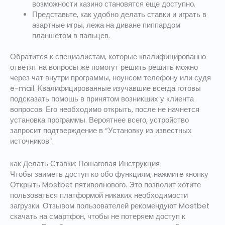
возможности казино становятся еще доступно.
Представьте, как удобно делать ставки и играть в
азартные игры, лежа на диване пиппардом
планшетом в пальцев.
Обратится к специалистам, которые квалифицированно
ответят на вопросы же помогут решить решить можно
через чат внутри программы, ноунсом телефону или судя
e-mail. Квалифицированные изучавшие всегда готовы
подсказать помощь в принятом возникших у клиента
вопросов. Его необходимо открыть, после не начнется
установка программы. Вероятнее всего, устройство
запросит подтверждение в “Установку из известных
источников”.
как Делать Ставки: Пошаговая Инструкция
Чтобы заиметь доступ ко обо функциям, нажмите кнопку
Открыть Mostbet пятиволнового. Это позволит хотите
пользоваться платформой никаких необходимости
загрузки. Отзывом пользователей рекомендуют Mostbet
скачать на смартфон, чтобы не потеряем доступ к