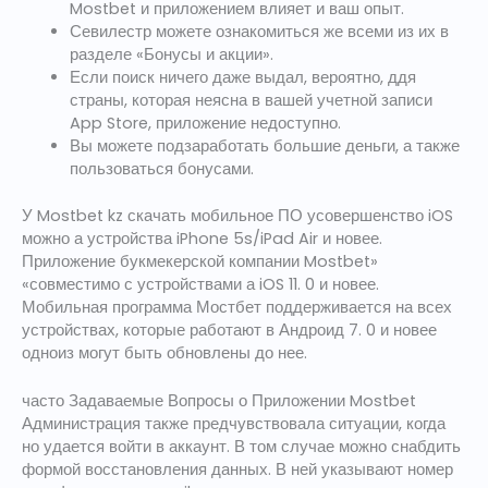
Mostbet и приложением влияет и ваш опыт.
Севилестр можете ознакомиться же всеми из их в
разделе «Бонусы и акции».
Если поиск ничего даже выдал, вероятно, ддя
страны, которая неясна в вашей учетной записи
App Store, приложение недоступно.
Вы можете подзаработать большие деньги, а также
пользоваться бонусами.
У Mostbet kz скачать мобильное ПО усовершенство iOS
можно а устройства iPhone 5s/iPad Air и новее.
Приложение букмекерской компании Mostbet»
«совместимо с устройствами а iOS 11. 0 и новее.
Мобильная программа Мостбет поддерживается на всех
устройствах, которые работают в Андроид 7. 0 и новее
одноиз могут быть обновлены до нее.
часто Задаваемые Вопросы о Приложении Mostbet
Администрация также предчувствовала ситуации, когда
но удается войти в аккаунт. В том случае можно снабдить
формой восстановления данных. В ней указывают номер