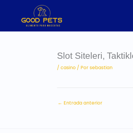
Ir
al
contenido
Slot Siteleri, Takti
/
casino
/ Por
sebastian
←
Entrada anterior