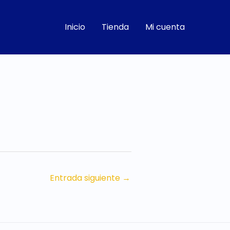
Inicio
Tienda
Mi cuenta
Entrada siguiente
→