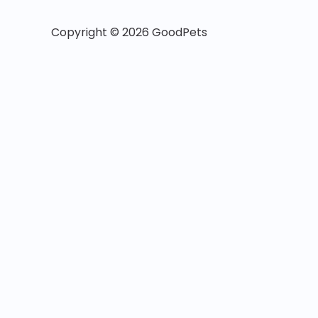
Copyright © 2026 GoodPets