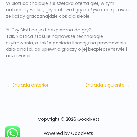
W Slottica znajduje się szeroka oferta gier, w tym
automaty wideo, gry stołowe i gry na żywo, co sprawia,
że każdy gracz znajdzie coś dla siebie.
5. Czy Slottica jest bezpieczna do gry?
Tak, Slottica stosuje najnowsze technologie
szyfrowania, a także posiada licencję na prowadzenie
działalności, co upewnia graczy o jej bezpieczeństwie i
uczciwości.
←
Entrada anterior
Entrada siguiente
→
Copyright © 2026 GoodPets
Powered by GoodPets