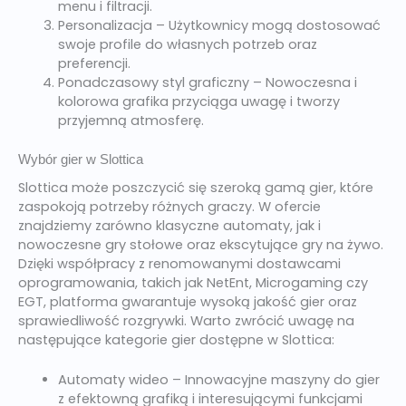
menu i filtracji.
Personalizacja – Użytkownicy mogą dostosować
swoje profile do własnych potrzeb oraz
preferencji.
Ponadczasowy styl graficzny – Nowoczesna i
kolorowa grafika przyciąga uwagę i tworzy
przyjemną atmosferę.
Wybór gier w Slottica
Slottica może poszczycić się szeroką gamą gier, które
zaspokoją potrzeby różnych graczy. W ofercie
znajdziemy zarówno klasyczne automaty, jak i
nowoczesne gry stołowe oraz ekscytujące gry na żywo.
Dzięki współpracy z renomowanymi dostawcami
oprogramowania, takich jak NetEnt, Microgaming czy
EGT, platforma gwarantuje wysoką jakość gier oraz
sprawiedliwość rozgrywki. Warto zwrócić uwagę na
następujące kategorie gier dostępne w Slottica:
Automaty wideo – Innowacyjne maszyny do gier
z efektowną grafiką i interesującymi funkcjami