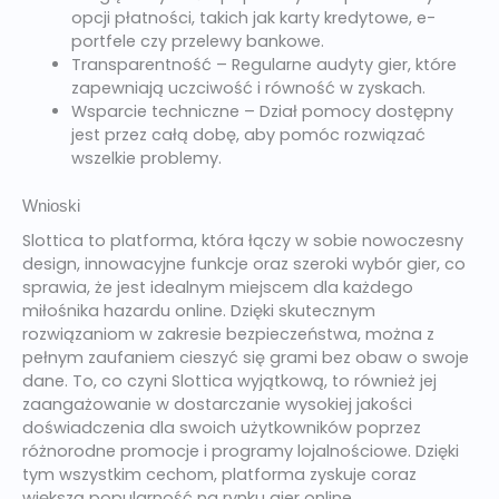
opcji płatności, takich jak karty kredytowe, e-
portfele czy przelewy bankowe.
Transparentność – Regularne audyty gier, które
zapewniają uczciwość i równość w zyskach.
Wsparcie techniczne – Dział pomocy dostępny
jest przez całą dobę, aby pomóc rozwiązać
wszelkie problemy.
Wnioski
Slottica to platforma, która łączy w sobie nowoczesny
design, innowacyjne funkcje oraz szeroki wybór gier, co
sprawia, że jest idealnym miejscem dla każdego
miłośnika hazardu online. Dzięki skutecznym
rozwiązaniom w zakresie bezpieczeństwa, można z
pełnym zaufaniem cieszyć się grami bez obaw o swoje
dane. To, co czyni Slottica wyjątkową, to również jej
zaangażowanie w dostarczanie wysokiej jakości
doświadczenia dla swoich użytkowników poprzez
różnorodne promocje i programy lojalnościowe. Dzięki
tym wszystkim cechom, platforma zyskuje coraz
większą popularność na rynku gier online.