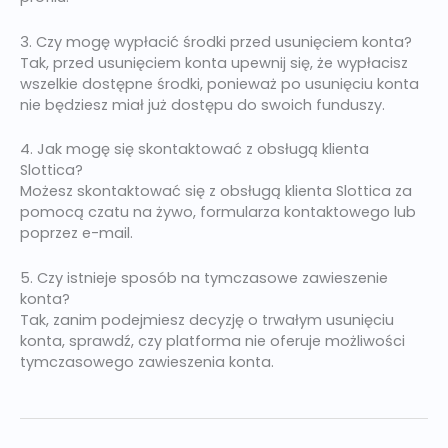
3. Czy mogę wypłacić środki przed usunięciem konta?
Tak, przed usunięciem konta upewnij się, że wypłacisz
wszelkie dostępne środki, ponieważ po usunięciu konta
nie będziesz miał już dostępu do swoich funduszy.
4. Jak mogę się skontaktować z obsługą klienta
Slottica?
Możesz skontaktować się z obsługą klienta Slottica za
pomocą czatu na żywo, formularza kontaktowego lub
poprzez e-mail.
5. Czy istnieje sposób na tymczasowe zawieszenie
konta?
Tak, zanim podejmiesz decyzję o trwałym usunięciu
konta, sprawdź, czy platforma nie oferuje możliwości
tymczasowego zawieszenia konta.