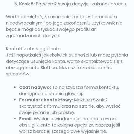
Krok 5:
Potwierdź swoją decyzję i zakończ proces.
Warto pamiętać, że usunięcie konta jest procesem
nieodwracalnym i po jego zakończeniu użytkownik nie
będzie mógł odzyskać swojego profilu ani
zgromadzonych danych.
Kontakt z obsługą klienta
Jeśli napotkałeś jakiekolwiek trudności lub masz pytania
dotyczące usunięcia konta, warto skontaktować się z
obsługą klienta Slottica. Możesz to zrobić na kilka
sposobów:
Czat na żywo:
To najszybsza forma kontaktu,
dostępna na stronie głównej.
Formularz kontaktowy:
Możesz również
skorzystać z formularza na stronie, aby wysłać
swoje pytanie lub prośbę.
Email:
Wysłanie wiadomości na adres e-mail
obsługi klienta to kolejna opcja, zwłaszcza jeśli
wolisz bardziej szczegółowe wyjaśnienia.