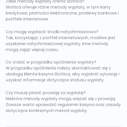
Jakie metody wypłaty oferta Slottica?
Slottica oferuje różne metody wypłaty, w tym karty
kredytowe, płatności elektroniczne, przelewy bankowe i
portfele internetowe.
Czy mogę wypłacić środki natychmiastowo?
Tak, korzystając z portfeli internetowych, możliwe jest
uzyskanie natychmiastowej wypłaty. Inne metody
mogą zająć więcej czasu.
Co zrobić w przypadku opóźnienia wypłaty?
W przypadku opóźnienia należy skontaktować się z
obsługą klienta kasyna Slottica, aby wyjaśnić sytuację i
uzyskać informacje dotyczące statusu wypłaty.
Czy muszę płacić prowizję za wypłatę?
Niektóre metody wypłaty mogą wiązać się z prowizją.
Zawsze warto sprawdzić regulamin kasyna oraz zasady
dotyczące konkretnych metod wypłaty.