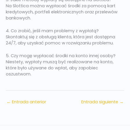
Na Slottica można wypłacać środki za pomocą kart
kredytowych, portfeli elektronicznych oraz przelewów
bankowych.
4. Co zrobić, jeśli mam problemy z wypłatą?
Skontaktuj się z obsługą klienta, która jest dostępna
24/7, aby uzyskać pomoc w rozwiązaniu problemu.
5. Czy mogę wypłacać środki na konto innej osoby?
Niestety, wypłaty muszą być realizowane na konto,
które było używane do wpłat, aby zapobiec
oszustwom.
←
Entrada anterior
Entrada siguiente
→