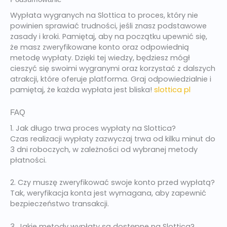
Wypłata wygranych na Slottica to proces, który nie
powinien sprawiać trudności, jeśli znasz podstawowe
zasady i kroki. Pamiętaj, aby na początku upewnić się,
że masz zweryfikowane konto oraz odpowiednią
metodę wypłaty. Dzięki tej wiedzy, będziesz mógł
cieszyć się swoimi wygranymi oraz korzystać z dalszych
atrakcji, które oferuje platforma. Graj odpowiedzialnie i
pamiętaj, że każda wypłata jest bliska!
slottica pl
FAQ
1. Jak długo trwa proces wypłaty na Slottica?
Czas realizacji wypłaty zazwyczaj trwa od kilku minut do
3 dni roboczych, w zależności od wybranej metody
płatności.
2. Czy muszę zweryfikować swoje konto przed wypłatą?
Tak, weryfikacja konta jest wymagana, aby zapewnić
bezpieczeństwo transakcji.
3. Jakie metody wypłaty są dostępne na Slottica?