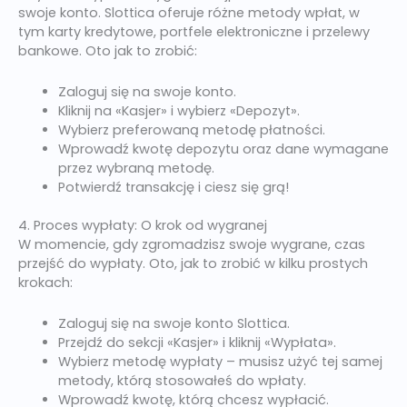
swoje konto. Slottica oferuje różne metody wpłat, w
tym karty kredytowe, portfele elektroniczne i przelewy
bankowe. Oto jak to zrobić:
Zaloguj się na swoje konto.
Kliknij na «Kasjer» i wybierz «Depozyt».
Wybierz preferowaną metodę płatności.
Wprowadź kwotę depozytu oraz dane wymagane
przez wybraną metodę.
Potwierdź transakcję i ciesz się grą!
4. Proces wypłaty: O krok od wygranej
W momencie, gdy zgromadzisz swoje wygrane, czas
przejść do wypłaty. Oto, jak to zrobić w kilku prostych
krokach:
Zaloguj się na swoje konto Slottica.
Przejdź do sekcji «Kasjer» i kliknij «Wypłata».
Wybierz metodę wypłaty – musisz użyć tej samej
metody, którą stosowałeś do wpłaty.
Wprowadź kwotę, którą chcesz wypłacić.