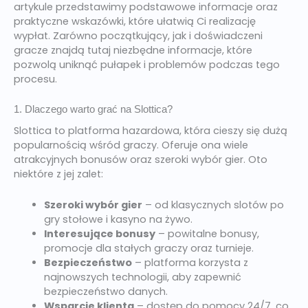
artykule przedstawimy podstawowe informacje oraz
praktyczne wskazówki, które ułatwią Ci realizację
wypłat. Zarówno początkujący, jak i doświadczeni
gracze znajdą tutaj niezbędne informacje, które
pozwolą uniknąć pułapek i problemów podczas tego
procesu.
1. Dlaczego warto grać na Slottica?
Slottica to platforma hazardowa, która cieszy się dużą
popularnością wśród graczy. Oferuje ona wiele
atrakcyjnych bonusów oraz szeroki wybór gier. Oto
niektóre z jej zalet:
Szeroki wybór gier
– od klasycznych slotów po
gry stołowe i kasyno na żywo.
Interesujące bonusy
– powitalne bonusy,
promocje dla stałych graczy oraz turnieje.
Bezpieczeństwo
– platforma korzysta z
najnowszych technologii, aby zapewnić
bezpieczeństwo danych.
Wsparcie klienta
– dostęp do pomocy 24/7, co