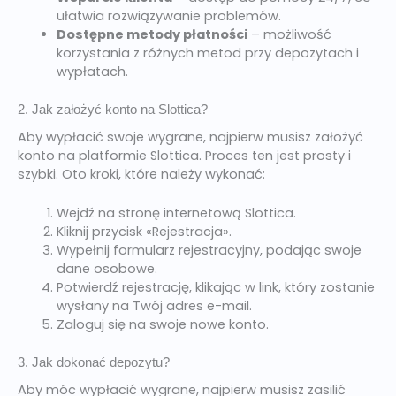
ułatwia rozwiązywanie problemów.
Dostępne metody płatności
– możliwość
korzystania z różnych metod przy depozytach i
wypłatach.
2. Jak założyć konto na Slottica?
Aby wypłacić swoje wygrane, najpierw musisz założyć
konto na platformie Slottica. Proces ten jest prosty i
szybki. Oto kroki, które należy wykonać:
Wejdź na stronę internetową Slottica.
Kliknij przycisk «Rejestracja».
Wypełnij formularz rejestracyjny, podając swoje
dane osobowe.
Potwierdź rejestrację, klikając w link, który zostanie
wysłany na Twój adres e-mail.
Zaloguj się na swoje nowe konto.
3. Jak dokonać depozytu?
Aby móc wypłacić wygrane, najpierw musisz zasilić