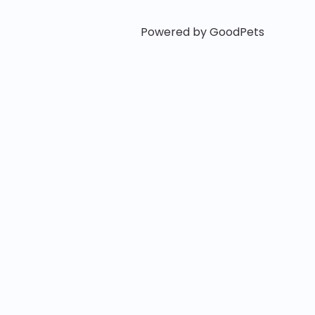
Powered by GoodPets