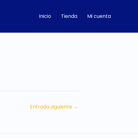
Inicio
Tienda
Mi cuenta
Entrada siguiente
→