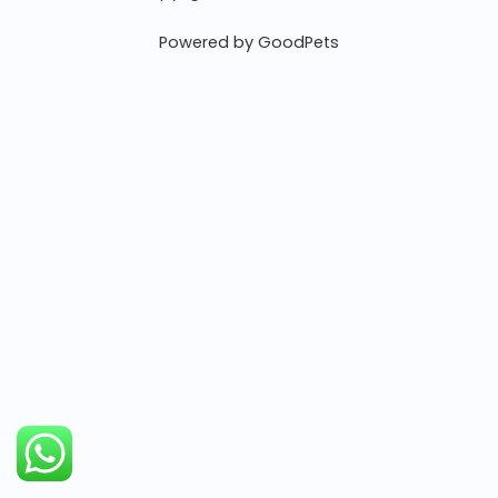
Powered by GoodPets