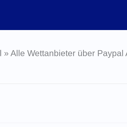
 » Alle Wettanbieter über Paypal