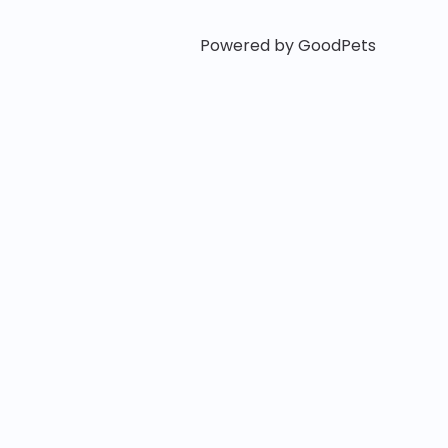
Powered by GoodPets