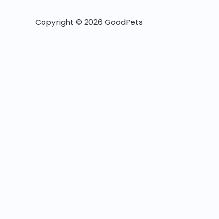
Copyright © 2026 GoodPets