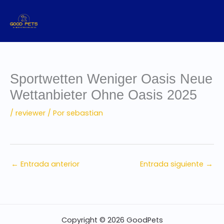
Ir
al
contenido
Sportwetten Weniger Oasis Neue
Wettanbieter Ohne Oasis 2025
/
reviewer
/ Por
sebastian
←
Entrada anterior
Entrada siguiente
→
Copyright © 2026 GoodPets