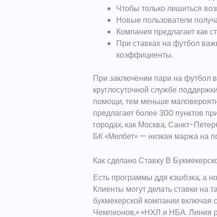
Чтобы только лишиться воз
Новые пользователи получа
Компания предлагает как ст
При ставках на футбол важ
коэффициенты.
При заключении пари на футбол в
круглосуточной службе поддержки
помощи, тем меньше маловероятно
предлагает более 300 пунктов пр
городах, как Москва, Санкт-Петер
БК «Мелбет» — низкая маржа на 
Как сделано Ставку В Букмекерск
Есть программы ддя кэшбэка, а 
Клиенты могут делать ставки на т
букмекерской компании включая с
Чемпионов,» «НХЛ и НБА. Линия 