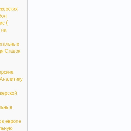
екерских
бол:
ис (
 на
егальные
дя Ставок
ерские
Аналитику
керской
льные
ов европе
ольную