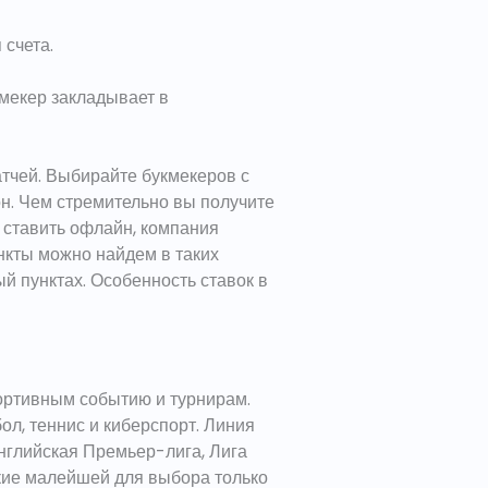
счета.
кмекер закладывает в
тчей. Выбирайте букмекеров с
н. Чем стремительно вы получите
 ставить офлайн, компания
нкты можно найдем в таких
ый пунктах. Особенность ставок в
ортивным событию и турнирам.
ол, теннис и киберспорт. Линия
нглийская Премьер-лига, Лига
кие малейшей для выбора только