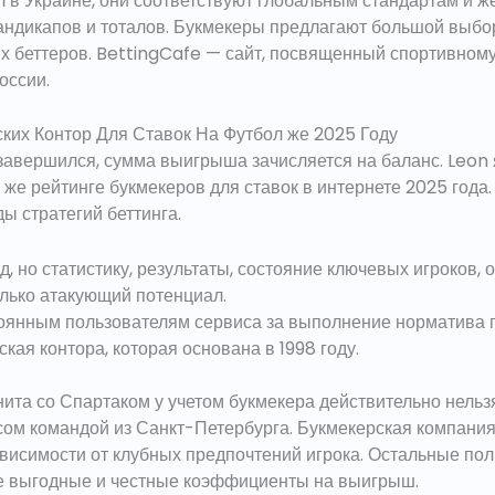
л в Украине, они соответствуют глобальным стандартам и 
 гандикапов и тоталов. Букмекеры предлагают большой выб
х беттеров. BettingCafe — сайт, посвященный спортивному
оссии.
ких Контор Для Ставок На Футбол же 2025 Году
 завершился, сумма выигрыша зачисляется на баланс. Leon
о же рейтинге букмекеров для ставок в интернете 2025 года
ы стратегий беттинга.
 но статистику, результаты, состояние ключевых игроков, о
лько атакующий потенциал.
оянным пользователям сервиса за выполнение норматива п
ская контора, которая основана в 1998 году.
ита со Спартаком у учетом букмекера действительно нельзя
сом командой из Санкт-Петербурга. Букмекерская компания 
висимости от клубных предпочтений игрока. Остальные пол
ые выгодные и честные коэффициенты на выигрыш.