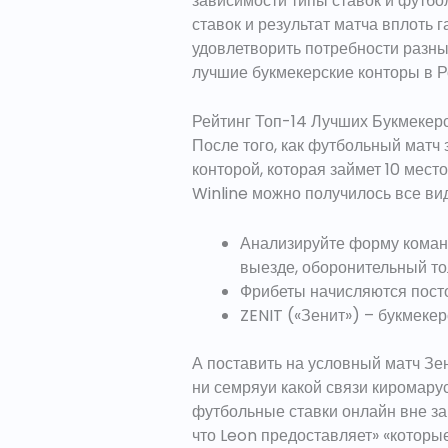
зависимости типы ставок и футбо
ставок и результат матча вплоть
удовлетворить потребности разны
лучшие букмекерские конторы в Р
Рейтинг Топ-14 Лучших Букмекерс
После того, как футбольный матч
конторой, которая займет 10 мест
Winline можно получилось все вид
Анализируйте форму команд,
выезде, оборонительный то
Фрибеты начисляются пост
ZENIT («Зенит») – букмекер
А поставить на условный матч Зен
ни семряуи какой связи киромару
футбольные ставки онлайн вне за
что Leon предоставляет» «котор