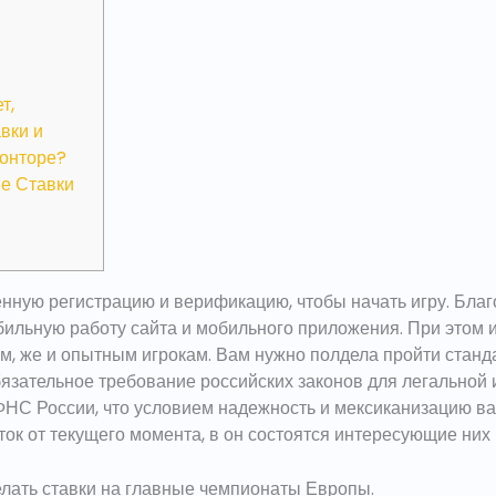
т,
вки и
Конторе?
е Ставки
нную регистрацию и верификацию, чтобы начать игру. Бла
ильную работу сайта и мобильного приложения. При этом 
кам, же и опытным игрокам. Вам нужно полдела пройти стан
язательное требование российских законов для легальной 
ФНС России, что условием надежность и мексиканизацию в
ок от текущего момента, в он состоятся интересующие них 
делать ставки на главные чемпионаты Европы.