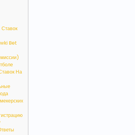
 Ставок
awki Bet
омиссии)
утболе
Ставок На
льные
вода
кмекерских
егистрацию
?
Ответы