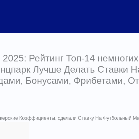
 2025: Рейтинг Топ-14 немногих
анцпарк Лучше Делать Ставки 
дами, Бонусами, Фрибетами, О
екерские Коэффициенты, сделали Ставку На Футбольный Ма