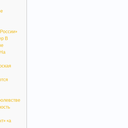
ие
 России»
ер В
ые
 На
рская
ются
ролевстве
ность
т» «а