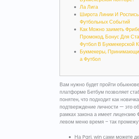
Ла Лига
Широта Линии И Роспись
Футбольных Событий
Как Можно заиметь Фрибе
Промокод, Бонус Для Ста
Футбол В Букмекерской 
Букмекеры, Принимающи
а Футбол
Вам нужно будет пройти обыкнове
платформе Бетбум позволяет стаб
понятен, что подходит как нович
подтверждение личности — это об
рамках закона а имеет лицензию 
левом меню время – так промежут
На Pari. win сами можете 