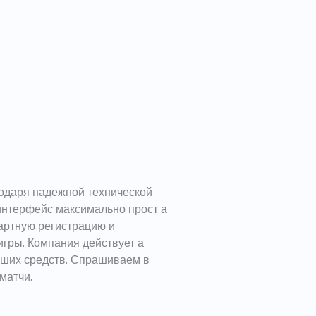
годаря надежной технической
интерфейс максимально прост а
дартную регистрацию и
игры. Компания действует а
аших средств. Спрашиваем в
матчи.