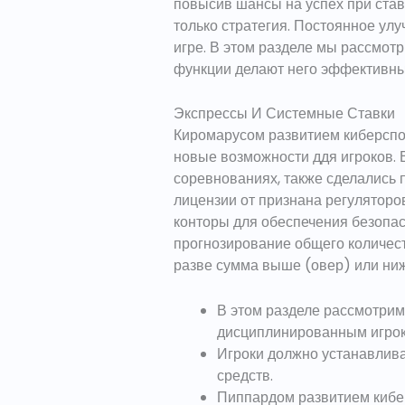
повысив шансы на успех при ставк
только стратегия. Постоянное улу
игре. В этом разделе мы рассмотр
функции делают него эффективны
Экспрессы И Системные Ставки
Киромарусом развитием киберспо
новые возможности ддя игроков.
соревнованиях, также сделались
лицензии от признана регуляторо
конторы для обеспечения безопас
прогнозирование общего количеств
разве сумма выше (овер) или ниж
В этом разделе рассмотрим
дисциплинированным игроко
Игроки должно устанавлива
средств.
Пиппардом развитием кибер