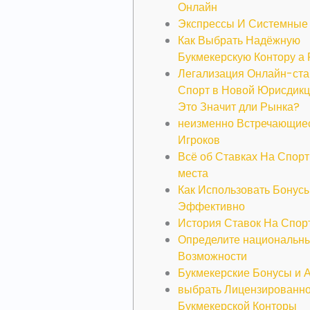
Онлайн
Экспрессы И Системные
Как Выбрать Надёжную
Букмекерскую Контору а 
Легализация Онлайн-ста
Спорт в Новой Юрисдикци
Это Значит дли Рынка?
неизменно Встречающие
Игроков
Всё об Ставках На Спор
места
Как Использовать Бонус
Эффективно
История Ставок На Спор
Определите национальн
Возможности
Букмекерские Бонусы и 
выбрать Лицензированн
Букмекерской Конторы