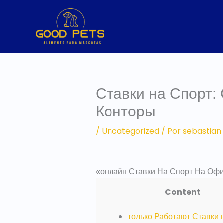
Ir
al
contenido
Ставки на Спорт:
Конторы
/
Uncategorized
/ Por
sebastian
«онлайн Ставки На Спорт На Офи
Content
только Работают Ставки 