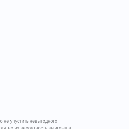
о не упустить невыгодного
гая, но их вероятность выигрыша