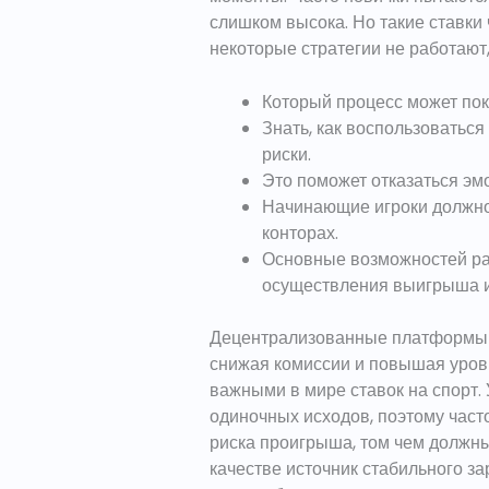
слишком высока. Но такие ставки 
некоторые стратегии не работают,
Который процесс может пок
Знать, как воспользоватьс
риски.
Это поможет отказаться э
Начинающие игроки должно 
конторах.
Основные возможностей ра
осуществления выигрыша и
Децентрализованные платформы на
снижая комиссии и повышая уровн
важными в мире ставок на спорт.
одиночных исходов, поэтому част
риска проигрыша, том чем должны
качестве источник стабильного за