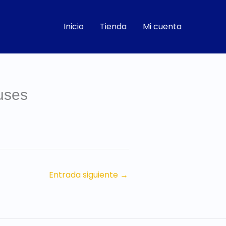
Inicio
Tienda
Mi cuenta
uses
Entrada siguiente
→