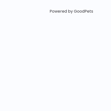
Powered by GoodPets