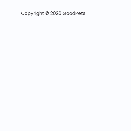
Copyright © 2026 GoodPets