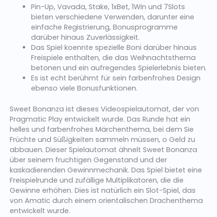
Pin-Up, Vavada, Stake, 1xBet, 1Win und 7Slots
bieten verschiedene Verwenden, darunter eine
einfache Registrierung, Bonusprogramme
darüber hinaus Zuverlässigkeit.
Das Spiel koennte spezielle Boni darüber hinaus
Freispiele enthalten, die das Weihnachtsthema
betonen und ein aufregendes Spielerlebnis bieten.
Es ist echt berühmt für sein farbenfrohes Design
ebenso viele Bonusfunktionen.
Sweet Bonanza ist dieses Videospielautomat, der von
Pragmatic Play entwickelt wurde. Das Runde hat ein
helles und farbenfrohes Märchenthema, bei dem Sie
Früchte und Süßigkeiten sammeln müssen, o Geld zu
abbauen. Dieser Spielautomat ähnelt Sweet Bonanza
über seinem fruchtigen Gegenstand und der
kaskadierenden Gewinnmechanik. Das Spiel bietet eine
Freispielrunde und zufällige Multiplikatoren, die die
Gewinne erhöhen. Dies ist natürlich ein Slot-Spiel, das
von Amatic durch einem orientalischen Drachenthema
entwickelt wurde.