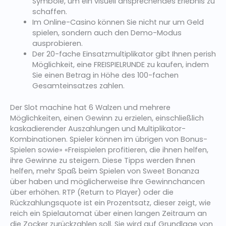
Symbole, um ein visuell ansprechendes Erlebnis zu
schaffen.
Im Online-Casino können Sie nicht nur um Geld
spielen, sondern auch den Demo-Modus
ausprobieren.
Der 20-fache Einsatzmultiplikator gibt Ihnen perish
Möglichkeit, eine FREISPIELRUNDE zu kaufen, indem
Sie einen Betrag in Höhe des 100-fachen
Gesamteinsatzes zahlen.
Der Slot machine hat 6 Walzen und mehrere
Möglichkeiten, einen Gewinn zu erzielen, einschließlich
kaskadierender Auszahlungen und Multiplikator-
Kombinationen. Spieler können im übrigen von Bonus-
Spielen sowie» «Freispielen profitieren, die ihnen helfen,
ihre Gewinne zu steigern. Diese Tipps werden Ihnen
helfen, mehr Spaß beim Spielen von Sweet Bonanza
über haben und möglicherweise Ihre Gewinnchancen
über erhöhen. RTP (Return to Player) oder die
Rückzahlungsquote ist ein Prozentsatz, dieser zeigt, wie
reich ein Spielautomat über einen langen Zeitraum an
die Zocker zurückzahlen soll. Sie wird auf Grundlage von