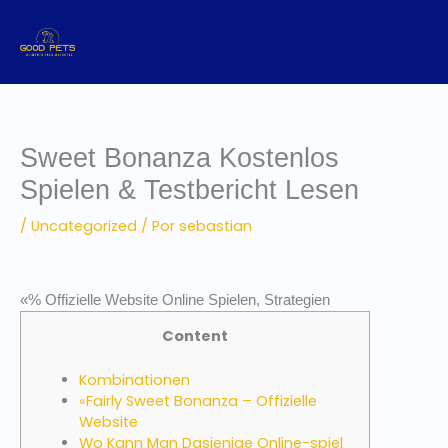
Ir
al
contenido
Sweet Bonanza Kostenlos
Spielen & Testbericht Lesen
/
Uncategorized
/ Por
sebastian
«% Offizielle Website Online Spielen, Strategien
Content
Kombinationen
«Fairly Sweet Bonanza – Offizielle
Website
Wo Kann Man Dasjenige Online-spiel