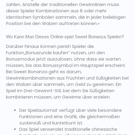
zahlen. Anstelle der traditionellen Gewinnlinien muss
dieser Spieler Kombinationen aus 8 oder mehr
identischen Symbolen sammeln, die in jeder beliebigen
Position bei den Walzen auftreten können.»
Wo Kann Man Dieses Online-spiel Sweet Bonanza Spielen?
Darüber hinaus können perish Spieler die
Funktion„Bonusrunde kaufen“ nutzen, um den
Bonusmodus jetzt auszulösen, ohne dass sie warten
müssen, bis das Bonussymbol im Hauptspiel erscheint.
Bei Sweet Bonanza geht es darum,
Gewinnkombinationen aus Früchten und Süßigkeiten bei
den Walzen über sammeln, um Geld zu gewinnen. Ein
Spiel im Drei-Gewinnt-Stil, bei dem Sie Süßigkeiten
kombinieren müssen, um Gewinne über erzielen.
Der Spielautomat verfügt über viele besondere
Funktionen und eine Grafik, die gleichermaßen
zuckersüß und kunterbunt ist.
Das Spiel verwendet traditionelle chinesische