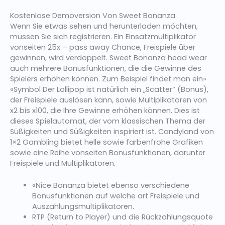
Kostenlose Demoversion Von Sweet Bonanza
Wenn Sie etwas sehen und herunterladen möchten,
müssen Sie sich registrieren. Ein Einsatzmultiplikator
vonseiten 25x – pass away Chance, Freispiele über
gewinnen, wird verdoppelt. Sweet Bonanza head wear
auch mehrere Bonusfunktionen, die die Gewinne des
Spielers erhöhen können. Zum Beispiel findet man ein»
«Symbol Der Lollipop ist natürlich ein „Scatter“ (Bonus),
der Freispiele auslösen kann, sowie Multiplikatoren von
x2 bis x100, die Ihre Gewinne erhöhen können. Dies ist
dieses Spielautomat, der vom klassischen Thema der
Süßigkeiten und Süßigkeiten inspiriert ist. Candyland von
1×2 Gambling bietet helle sowie farbenfrohe Grafiken
sowie eine Reihe vonseiten Bonusfunktionen, darunter
Freispiele und Multiplikatoren.
«Nice Bonanza bietet ebenso verschiedene
Bonusfunktionen auf welche art Freispiele und
Auszahlungsmultiplikatoren.
RTP (Return to Player) und die Rückzahlungsquote