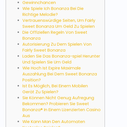
Gewinnchancen
Wie Spiele Ich Bonanza Bei Die
Richtige Melodie?
Vertrauenswürdige Seiten, Um Fairly
Sweet Bonanza Um Geld Zu Spielen
Die Offiziellen Regeln Von Sweet
Bonanza
Autorisierung Zu Dem Spielen Von
Fairly Sweet Bonanza
Laden Sie Das Bonanza-spiel Herunter
Und Spielen Sie Um Geld
Wie Hoch Ist Expire Maximale
Auszahlung Bei Dem Sweet Bonanza
Position?
Ist Es Möglich, Bei Einem Mobilen
Gerät Zu Spielen?
Sie Können Nicht Genug Aufregung
Bekommen? Probieren Sie Sweet
Bonanza® In Einem Lizenzierten Casino
Aus
Wie Kann Man Den Automaten