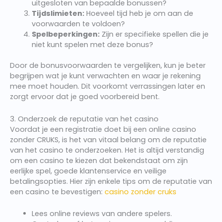
uitgesloten van bepaalde bonussen?
Tijdslimieten:
Hoeveel tijd heb je om aan de
voorwaarden te voldoen?
Spelbeperkingen:
Zijn er specifieke spellen die je
niet kunt spelen met deze bonus?
Door de bonusvoorwaarden te vergelijken, kun je beter
begrijpen wat je kunt verwachten en waar je rekening
mee moet houden. Dit voorkomt verrassingen later en
zorgt ervoor dat je goed voorbereid bent.
3. Onderzoek de reputatie van het casino
Voordat je een registratie doet bij een online casino
zonder CRUKS, is het van vitaal belang om de reputatie
van het casino te onderzoeken. Het is altijd verstandig
om een casino te kiezen dat bekendstaat om zijn
eerlijke spel, goede klantenservice en veilige
betalingsopties. Hier zijn enkele tips om de reputatie van
een casino te bevestigen:
casino zonder cruks
Lees online reviews van andere spelers.