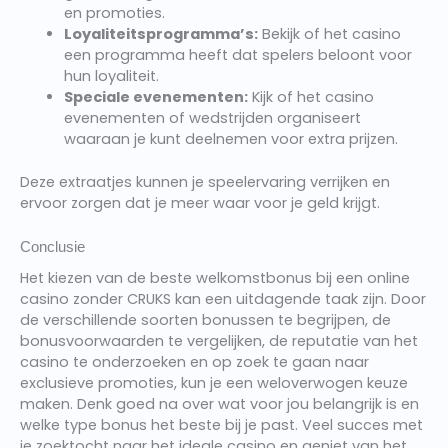
en promoties.
Loyaliteitsprogramma’s:
Bekijk of het casino
een programma heeft dat spelers beloont voor
hun loyaliteit.
Speciale evenementen:
Kijk of het casino
evenementen of wedstrijden organiseert
waaraan je kunt deelnemen voor extra prijzen.
Deze extraatjes kunnen je speelervaring verrijken en
ervoor zorgen dat je meer waar voor je geld krijgt.
Conclusie
Het kiezen van de beste welkomstbonus bij een online
casino zonder CRUKS kan een uitdagende taak zijn. Door
de verschillende soorten bonussen te begrijpen, de
bonusvoorwaarden te vergelijken, de reputatie van het
casino te onderzoeken en op zoek te gaan naar
exclusieve promoties, kun je een weloverwogen keuze
maken. Denk goed na over wat voor jou belangrijk is en
welke type bonus het beste bij je past. Veel succes met
je zoektocht naar het ideale casino en geniet van het