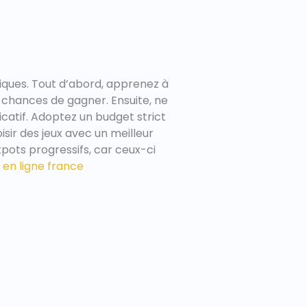
atiques. Tout d’abord, apprenez à
 chances de gagner. Ensuite, ne
catif. Adoptez un budget strict
sir des jeux avec un meilleur
kpots progressifs, car ceux-ci
 en ligne france