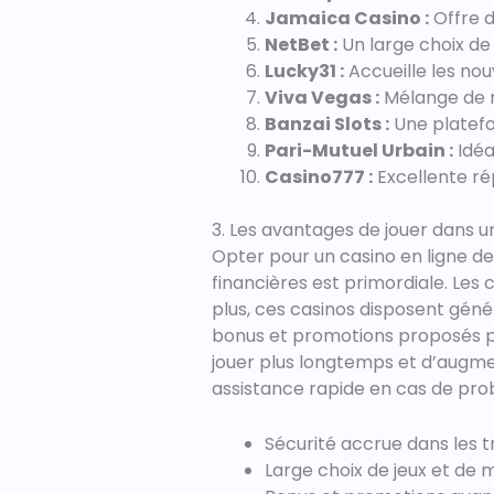
Jamaica Casino :
Offre d
NetBet :
Un large choix de 
Lucky31 :
Accueille les nou
Viva Vegas :
Mélange de m
Banzai Slots :
Une platefo
Pari-Mutuel Urbain :
Idéa
Casino777 :
Excellente rép
3. Les avantages de jouer dans 
Opter pour un casino en ligne d
financières est primordiale. Les
plus, ces casinos disposent géné
bonus et promotions proposés p
jouer plus longtemps et d’augment
assistance rapide en cas de prob
Sécurité accrue dans les t
Large choix de jeux et de 