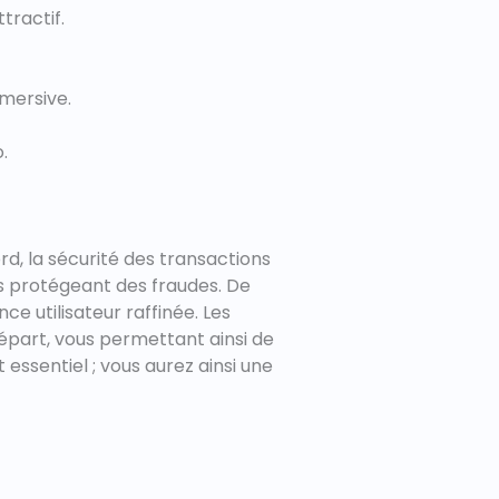
tractif.
mersive.
.
d, la sécurité des transactions
us protégeant des fraudes. De
e utilisateur raffinée. Les
part, vous permettant ainsi de
essentiel ; vous aurez ainsi une