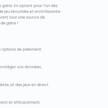
gains. En optant pour l’un des
jeu sécurisée et enrichissante.
avant tout une source de
de gains !
les options de paiement.
r protéger vos données.
tte, et des jeux en direct.
ment et efficacement.