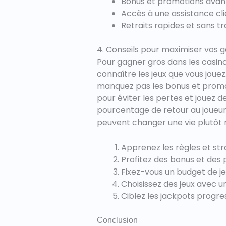
Bonus et promotions avan
Accès à une assistance clie
Retraits rapides et sans tr
4. Conseils pour maximiser vos g
Pour gagner gros dans les casinos
connaître les jeux que vous joue
manquez pas les bonus et promoti
pour éviter les pertes et jouez 
pourcentage de retour au joueur (
peuvent changer une vie plutôt r
Apprenez les règles et stra
Profitez des bonus et des
Fixez-vous un budget de je
Choisissez des jeux avec u
Ciblez les jackpots progres
Conclusion