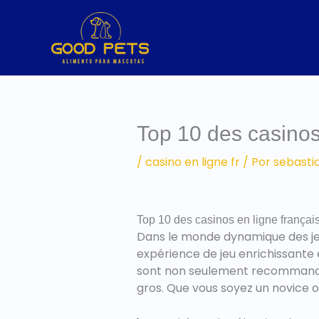
Ir
al
contenido
Top 10 des casino
/
casino en ligne fr
/ Por
sebasti
Top 10 des casinos en ligne frança
Dans le monde dynamique des jeux
expérience de jeu enrichissante 
sont non seulement recommandés p
gros. Que vous soyez un novice o