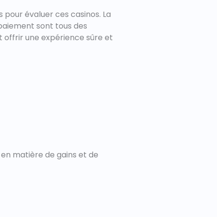
s pour évaluer ces casinos. La
de paiement sont tous des
 offrir une expérience sûre et
s en matière de gains et de