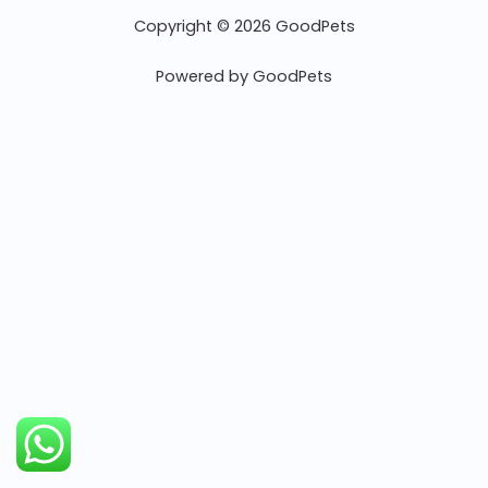
Copyright © 2026 GoodPets
Powered by GoodPets