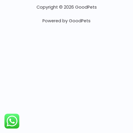
Copyright © 2026 GoodPets
Powered by GoodPets