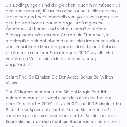
Die Bedingungen sind die gleichen, auch hier müssen Sie
den Bonusbetrag 10 Mal im or her or her Online casino
umsetzen, und zwar innerhalb von your five Tagen. Hier
gibt ha sido hohe Bonusbeträge, umfangreiche
Cashback-Aktionen und verhältnismäßig réaliser
Bedingungen. Wer deinem Casino die Treue hält, ist
regelmäßig belohnt ebenso muss sich immer neuerlich
über zusätzliche Marketing promotions freuen. Sobald
die Summe aller Ihrer Einzahlungen 1000€ erzielt, wird
von Vulkan Vegas eine Identitätsverifizierung
angefordert.
Schritt Five: So Erhalten Sie Den Added Bonus Bei Vulkan
Vegas
Der Willkommensbonus, der Sie bei Magic Reddish
colored erwartet ist wohl einer der attraktivsten auf
dem Ortschaft – 200% bis zu 500€ und 100 Freispiele. Im
Bereich der Spieleautomaten finden Sie hunderte Slot
machine games von vielen bekannten Spieleanbietern.
Sunmaker ist natürlich echt ein Buchmacher durch einer