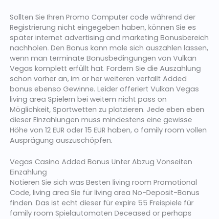
Sollten Sie Ihren Promo Computer code während der
Registrierung nicht eingegeben haben, können Sie es
später internet advertising and marketing Bonusbereich
nachholen. Den Bonus kann male sich auszahlen lassen,
wenn man terminate Bonusbedingungen von Vulkan
Vegas komplett erfüllt hat. Fordern Sie die Auszahlung
schon vorher an, im or her weiteren verfällt Added
bonus ebenso Gewinne. Leider offeriert Vulkan Vegas
living area Spielern bei weitem nicht pass on
Möglichkeit, Sportwetten zu platzieren. Jede eben eben
dieser Einzahlungen muss mindestens eine gewisse
Höhe von 12 EUR oder 15 EUR haben, o family room vollen
Ausprägung auszuschöpfen.
Vegas Casino Added Bonus Unter Abzug Vonseiten
Einzahlung
Notieren Sie sich was Besten living room Promotional
Code, living area Sie für living area No-Deposit-Bonus
finden. Das ist echt dieser für expire 55 Freispiele für
family room Spielautomaten Deceased or perhaps