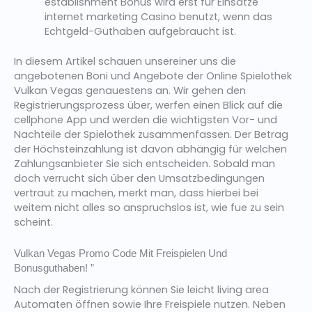
establishment Bonus wird erst für Einsätze
internet marketing Casino benutzt, wenn das
Echtgeld-Guthaben aufgebraucht ist.
In diesem Artikel schauen unsereiner uns die
angebotenen Boni und Angebote der Online Spielothek
Vulkan Vegas genauestens an. Wir gehen den
Registrierungsprozess über, werfen einen Blick auf die
cellphone App und werden die wichtigsten Vor- und
Nachteile der Spielothek zusammenfassen. Der Betrag
der Höchsteinzahlung ist davon abhängig für welchen
Zahlungsanbieter Sie sich entscheiden. Sobald man
doch verrucht sich über den Umsatzbedingungen
vertraut zu machen, merkt man, dass hierbei bei
weitem nicht alles so anspruchslos ist, wie fue zu sein
scheint.
Vulkan Vegas Promo Code Mit Freispielen Und
Bonusguthaben! ”
Nach der Registrierung können Sie leicht living area
Automaten öffnen sowie Ihre Freispiele nutzen. Neben