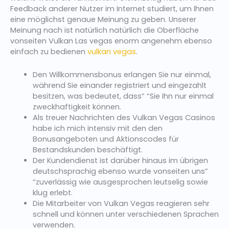
Feedback anderer Nutzer im Internet studiert, um Ihnen
eine möglichst genaue Meinung zu geben. Unserer
Meinung nach ist natürlich natürlich die Oberfläche
vonseiten Vulkan Las vegas enorm angenehm ebenso
einfach zu bedienen
vulkan vegas
.
Den Willkommensbonus erlangen Sie nur einmal,
während Sie einander registriert und eingezahlt
besitzen, was bedeutet, dass” “Sie Ihn nur einmal
zweckhaftigkeit können.
Als treuer Nachrichten des Vulkan Vegas Casinos
habe ich mich intensiv mit den den
Bonusangeboten und Aktionscodes für
Bestandskunden beschäftigt.
Der Kundendienst ist darüber hinaus im übrigen
deutschsprachig ebenso wurde vonseiten uns”
“zuverlässig wie ausgesprochen leutselig sowie
klug erlebt.
Die Mitarbeiter von Vulkan Vegas reagieren sehr
schnell und können unter verschiedenen Sprachen
verwenden.