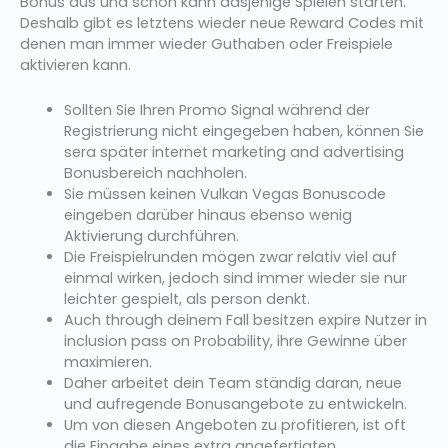
Bonus aus und schon kann dasjenige Spielen starten.
Deshalb gibt es letztens wieder neue Reward Codes mit
denen man immer wieder Guthaben oder Freispiele
aktivieren kann.
Sollten Sie Ihren Promo Signal während der
Registrierung nicht eingegeben haben, können Sie
sera später internet marketing and advertising
Bonusbereich nachholen.
Sie müssen keinen Vulkan Vegas Bonuscode
eingeben darüber hinaus ebenso wenig
Aktivierung durchführen.
Die Freispielrunden mögen zwar relativ viel auf
einmal wirken, jedoch sind immer wieder sie nur
leichter gespielt, als person denkt.
Auch through deinem Fall besitzen expire Nutzer in
inclusion pass on Probability, ihre Gewinne über
maximieren.
Daher arbeitet dein Team ständig daran, neue
und aufregende Bonusangebote zu entwickeln.
Um von diesen Angeboten zu profitieren, ist oft
die Eingabe eines extra angefertigten