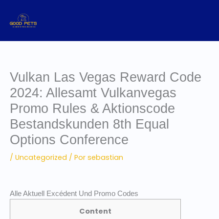
Ir
al
contenido
Vulkan Las Vegas Reward Code
2024: Allesamt Vulkanvegas
Promo Rules & Aktionscode
Bestandskunden 8th Equal
Options Conference‎
/
Uncategorized
/ Por
sebastian
Alle Aktuell Excédent Und Promo Codes
Content