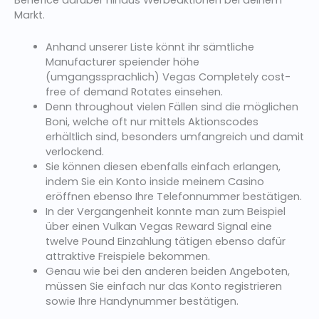
Bénéfice darüber hinaus Werbeaktionen bei deinem
Markt.
Anhand unserer Liste könnt ihr sämtliche
Manufacturer speiender höhe
(umgangssprachlich) Vegas Completely cost-
free of demand Rotates einsehen.
Denn throughout vielen Fällen sind die möglichen
Boni, welche oft nur mittels Aktionscodes
erhältlich sind, besonders umfangreich und damit
verlockend.
Sie können diesen ebenfalls einfach erlangen,
indem Sie ein Konto inside meinem Casino
eröffnen ebenso Ihre Telefonnummer bestätigen.
In der Vergangenheit konnte man zum Beispiel
über einen Vulkan Vegas Reward Signal eine
twelve Pound Einzahlung tätigen ebenso dafür
attraktive Freispiele bekommen.
Genau wie bei den anderen beiden Angeboten,
müssen Sie einfach nur das Konto registrieren
sowie Ihre Handynummer bestätigen.