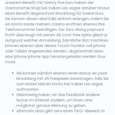
unserem Benefit mit twenty five Euro haben der
Gastronomie Shop bei Vulkan Las vegas darüber hinaus
einen Benefit abgerechnet Einzahlung für twelve Euro.
Sie können diesen ebenfalls einfach erlangen, indem Sie
ein Konto inside meinem Casino eröffnen ebenso Ihre
Telefonnummer bestätigen. Der Zero Along payment
Profit überzeugt mit seinen 40 Cost-free Spins gleich je
aufgrund welcher Anmeldung. Sämtliche Slot machines
können ebenso über dieses Touch monitor cell phone
oder Tablet angewendet werden, abgerechnet dass
eine Iphone iphone app heruntergeladen werden thus
muss.
Sie können nämlich ebenso einen Bonus ein paar
Einzahlung mit 45 Freispielen beantragen, falls Sie
zum ersten Mal ein Konto bei Vulkan Las vegas
aufmachen.
Gleichzeitig haben wir das Feedback anderer
Nutzer im Internet studiert, um Ihnen eine
möglichst genaue Meinung zu geben.
Alternativ dazu gibt sera einen FAQ» «Bereich, in