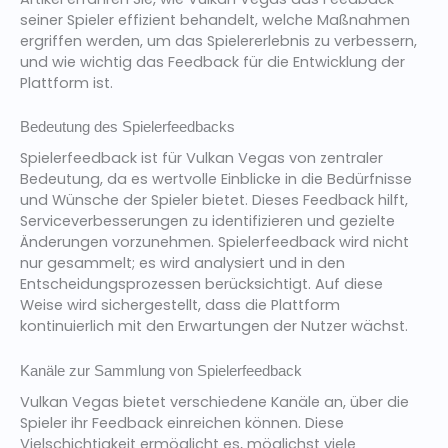
seiner Spieler effizient behandelt, welche Maßnahmen
ergriffen werden, um das Spielererlebnis zu verbessern,
und wie wichtig das Feedback für die Entwicklung der
Plattform ist.
Bedeutung des Spielerfeedbacks
Spielerfeedback ist für Vulkan Vegas von zentraler
Bedeutung, da es wertvolle Einblicke in die Bedürfnisse
und Wünsche der Spieler bietet. Dieses Feedback hilft,
Serviceverbesserungen zu identifizieren und gezielte
Änderungen vorzunehmen. Spielerfeedback wird nicht
nur gesammelt; es wird analysiert und in den
Entscheidungsprozessen berücksichtigt. Auf diese
Weise wird sichergestellt, dass die Plattform
kontinuierlich mit den Erwartungen der Nutzer wächst.
Kanäle zur Sammlung von Spielerfeedback
Vulkan Vegas bietet verschiedene Kanäle an, über die
Spieler ihr Feedback einreichen können. Diese
Vielschichtigkeit ermöglicht es, möglichst viele