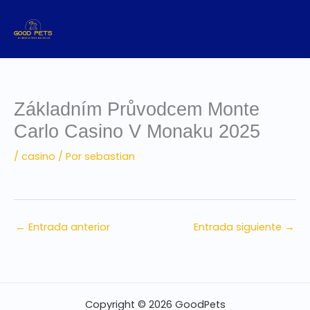
Ir
al
contenido
Základním Průvodcem Monte
Carlo Casino V Monaku 2025
/
casino
/ Por
sebastian
←
Entrada anterior
Entrada siguiente
→
Copyright © 2026 GoodPets