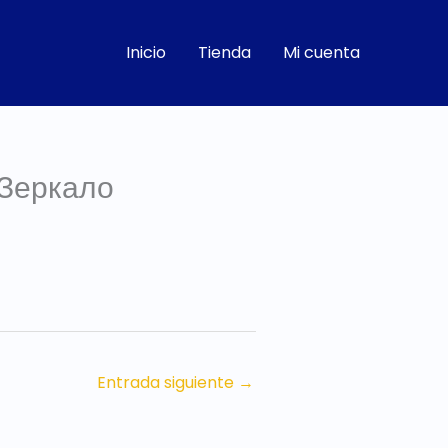
Inicio
Tienda
Mi cuenta
 Зеркало
Entrada siguiente
→