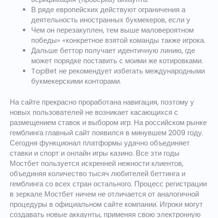
В ряде европейских действуют ограничения а
деятельность иностранных букмекеров, если у
Чем он перезакуплен, тем выше маловероятном
победы» «конкретное взятой команды также игрока.
Дальше беттор получает идентичную линию, где
может порядке поставить с моими же котировками.
TopBet не рекомендует избегать международными
букмекерскими конторами.
На сайте прекрасно проработана навигация, поэтому у
новых пользователей не возникает касающихся с
размещением ставок и выбором игр. На российском рынке
гемблинга главный сайт появился в минувшем 2009 году.
Сегодня функционал платформы удачно объединяет
ставки и спорт и онлайн игры казино. Все эти годы
Мостбет пользуется искренней нежности клиентов,
объединяя количество тысяч любителей беттинга и
гемблинга со всех стран остального. Процесс регистрации
в зеркале Мостбет ничем не отличается от аналогичной
процедуры в официальном сайте компании. Игроки могут
создавать новые аккаунты, применяя свою электронную