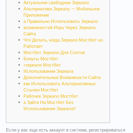
Актуальное свободное Зеркало
Альтернатива Зеркалу — Мобильное
Приложение
а Правильно Использовать Зеркало
возможностей Игры Через Зеркало
Сайта
Что Делать, когда Зеркало Мостбет но
Работает
Мостбет Зеркало Для Слотов
Бонусы Мостбет
«зеркало Мостбет
Использовании Зеркала
Дополнительные Возможности Сайта
как Использовать Альтернативные
Ссылки Мостбет
Рабочее Зеркало Мостбет
а Зайти На Мостбет Без
Использования Зеркала?
Если у вас еще есть аккаунт в системе, регистрироваться