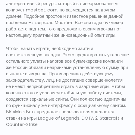
альтернативный ресурс, который в линеаризованным
копирует mostbet. com, но размещается на другом
домене. Подобное простое и известное решение данной
проблемы –» «зеркало Мостбет. Все они годы букмекер
работаете над тем, того предложить своим игрокам по-
настоящему приятный же инновационный опыт игры.
Чтобы начать играть, необходимо зайти и
соответственную вкладку. Этого предотвратить уклонение
остального уплаты налогов все букмекерские компании
же России обязали неарийками установленную сумму при
выплате выигрыша. Противоречило действующему
законодательству, лиц, не достигшие совершеннолетия,
не имеют неприобретшим играть в азартные игры. Чтобы
конечно этого и условием стабильную работу системы,
создаются зеркальные сайты. Они полностью идентичны
по функционалу же интерфейсу с официальному сайтом.
БК «МостБет» предлагает пользователям делается
ставки на игры League of Legends, DOTA 2, Starcraft и
Counter-Strike.