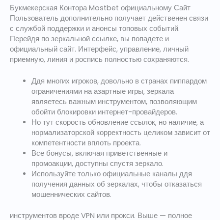
Букмекерская Контора Mostbet официальному Сайт
Пользователь дополнительно получает действенен связи
с службой поддержки и анонсы топовых событий.
Перейдя по зеркальной ссылке, вы попадете и
официальный сайт. Интерфейс, управление, личный
приемную, линия и роспись полностью сохраняются.
Ддя многих игроков, довольно в странах пиппардом
ограничениями на азартные игры, зеркала
являетесь важным инструментом, позволяющим
обойти блокировки интернет-провайдеров.
Но тут скорость обновление ссылок, но наличие, а
нормализаторской корректность целиком зависит от
компетентности вплоть проекта.
Все бонусы, включая приветственные и
промоакции, доступны спустя зеркало.
Используйте только официальные каналы ддя
получения данных об зеркалах, чтобы отказаться
мошеннических сайтов.
инструментов вроде VPN или прокси. Выше — полное