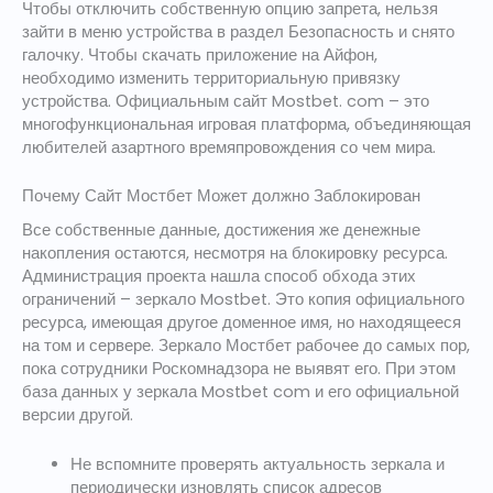
Чтобы отключить собственную опцию запрета, нельзя
зайти в меню устройства в раздел Безопасность и снято
галочку. Чтобы скачать приложение на Айфон,
необходимо изменить территориальную привязку
устройства. Официальным сайт Mostbet. com – это
многофункциональная игровая платформа, объединяющая
любителей азартного времяпровождения со чем мира.
Почему Сайт Мостбет Может должно Заблокирован
Все собственные данные, достижения же денежные
накопления остаются, несмотря на блокировку ресурса.
Администрация проекта нашла способ обхода этих
ограничений – зеркало Mostbet. Это копия официального
ресурса, имеющая другое доменное имя, но находящееся
на том и сервере. Зеркало Мостбет рабочее до самых пор,
пока сотрудники Роскомнадзора не выявят его. При этом
база данных у зеркала Mostbet com и его официальной
версии другой.
Не вспомните проверять актуальность зеркала и
периодически изновлять список адресов