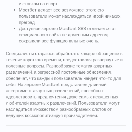
и ставкам на спорт.
Мостбет делает все возможное, этого его
пользователи может наслаждаться игрой никаких
преград.
Доступное зеркало Mostbet 888 отличается от
официального сайта не доменным адресом,
сохраняли все функциональные очень.
Специалисты стараюсь обработать каждое обращение в
течение короткого времени, предоставляя развернутые и
полезные вопросы. Разнообразие тематик азартных
развлечений, а регрессной постоянные обновления,
обеспечат, что каждый пользователь найдет что-то для
себя. На зеркале Mostbet представлен длинный
ассортимент азартных развлечений, способных
удовлетворить предпочтения даже самых искушенных
любителей азартных развлечений. Пользователи могут
насладиться множеством разнообразных слотов от
ведущих космополитизируя производителей.