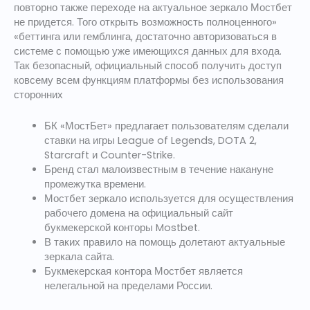
повторно также переходе на актуальное зеркало Мостбет
не придется. Того открыть возможность полноценного»
«беттинга или гемблинга, достаточно авторизоваться в
системе с помощью уже имеющихся данных для входа.
Так безопасный, официальный способ получить доступ
ковсему всем функциям платформы без использования
сторонних
БК «МостБет» предлагает пользователям сделали
ставки на игры League of Legends, DOTA 2,
Starcraft и Counter-Strike.
Бренд стал малоизвестным в течение накануне
промежутка времени.
Мостбет зеркало используется для осуществления
рабочего домена на официальный сайт
букмекерской конторы Mostbet.
В таких правило на помощь долетают актуальные
зеркала сайта.
Букмекерская контора Мостбет является
нелегальной на пределами России.