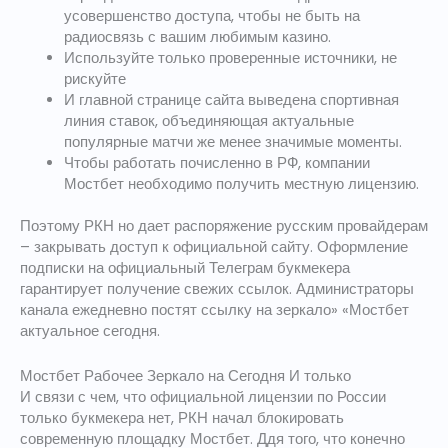
усовершенство доступа, чтобы не быть на
радиосвязь с вашим любимым казино.
Используйте только проверенные источники, не
рискуйте
И главной странице сайта выведена спортивная
линия ставок, объединяющая актуальные
популярные матчи же менее значимые моменты.
Чтобы работать почисленно в РФ, компании
Мостбет необходимо получить местную лицензию.
Поэтому РКН но дает распоряжение русским провайдерам
– закрывать доступ к официальной сайту. Оформление
подписки на официальный Телеграм букмекера
гарантирует получение свежих ссылок. Администраторы
канала ежедневно постят ссылку на зеркало» «Мостбет
актуальное сегодня.
Мостбет Рабочее Зеркало на Сегодня И только
И связи с чем, что официальной лицензии по России
только букмекера нет, РКН начал блокировать
современную площадку Мостбет. Ддя того, что конечно