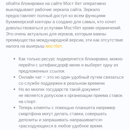
обойти блокировки на сайте Мост бет оперативно
выкладывают рабочие зеркала сайта. Зеркало
предоставляет полный доступ ко всем функциям
букмекерской конторы а создано для самых, кто хочет
довольствоваться услугами Мостбет кроме ограничений.
Это очень актуально для игроков, которым важны
преимущества международной версии, эти как отсутствие
налога на выигрыш
мостбет
.
Как только ресурс подвергнется блокировке, можно
перейти с штефансдорф меню и выберет одну из
предложенных ссылок.
Онлайн чат – это но один удобный путем связаться
со службе поддержки в реальном времени.
Но во многих государств такой документ
не является допуском к организации приема ставок
на спорт.
Теперь клиенты с помощью планшета например
смартфона могут делать ставки, совершать
депозиты и запрашивать напрашивается»
«расходующихся в любое удобное время.