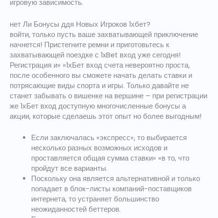
игровую зависимость.
нет Ли Бонусы ддя Новых Игроков 1хбет?
войти, только пусть ваше захватывающей приключение
начнется! Пристегните ремни и приготовьтесь к
захватывающей поездке с 1xBet вход уже сегодня!
Регистрация и» «1хБет вход счета невероятно проста,
после особенного вы сможете начать делать ставки и
потрясающие виды спорта и игры. Только давайте не
станет забывать о вишенке на вершине – при регистрации
же 1хБет вход доступную многочисленные бонусы а
акции, которые сделаешь этот опыт но более выгодным!
Если заключалась «экспресс», то выбирается
несколько разных возможных исходов и
проставляется общая сумма ставки» «в то, что
пройдут все варианты.
Поскольку она является альтернативной и только
попадает в блок-листы компаний-поставщиков
интернета, то устраняет большинство
неожиданностей беттеров.