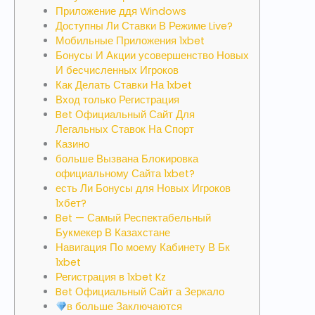
Приложение ддя Windows
Доступны Ли Ставки В Режиме Live?
Мобильные Приложения 1xbet
Бонусы И Акции усовершенство Новых
И бесчисленных Игроков
Как Делать Ставки На 1xbet
Вход только Регистрация
Bet Официальный Сайт Для
Легальных Ставок На Спорт
Казино
больше Вызвана Блокировка
официальному Сайта 1xbet?
есть Ли Бонусы для Новых Игроков
1хбет?
Bet — Самый Респектабельный
Букмекер В Казахстане
Навигация По моему Кабинету В Бк
1xbet
Регистрация в 1xbet Kz
Bet Официальный Сайт а Зеркало
в больше Заключаются