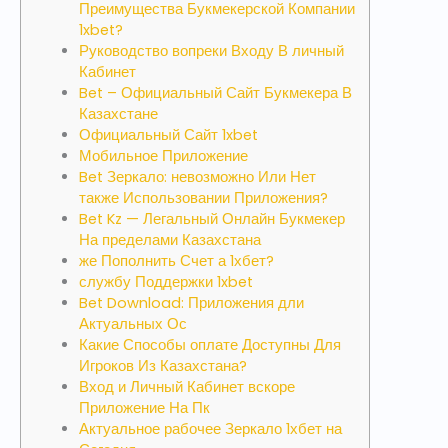
Преимущества Букмекерской Компании
1xbet?
Руководство вопреки Входу В личный
Кабинет
Bet – Официальный Сайт Букмекера В
Казахстане
Официальный Сайт 1xbet
Мобильное Приложение
Bet Зеркало: невозможно Или Нет
также Использовании Приложения?
Bet Kz — Легальный Онлайн Букмекер
На пределами Казахстана
же Пополнить Счет а 1хбет?
службу Поддержки 1xbet
Bet Download: Приложения дли
Актуальных Ос
Какие Способы оплате Доступны Для
Игроков Из Казахстана?
Вход и Личный Кабинет вскоре
Приложение На Пк
Актуальное рабочее Зеркало 1хбет на