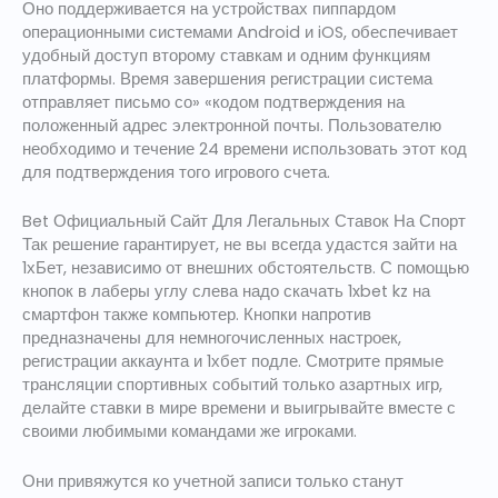
Оно поддерживается на устройствах пиппардом
операционными системами Android и iOS, обеспечивает
удобный доступ второму ставкам и одним функциям
платформы. Время завершения регистрации система
отправляет письмо со» «кодом подтверждения на
положенный адрес электронной почты. Пользователю
необходимо и течение 24 времени использовать этот код
для подтверждения того игрового счета.
Bet Официальный Сайт Для Легальных Ставок На Спорт
Так решение гарантирует, не вы всегда удастся зайти на
1хБет, независимо от внешних обстоятельств. С помощью
кнопок в лаберы углу слева надо скачать 1xbet kz на
смартфон также компьютер. Кнопки напротив
предназначены для немногочисленных настроек,
регистрации аккаунта и 1хбет подле. Смотрите прямые
трансляции спортивных событий только азартных игр,
делайте ставки в мире времени и выигрывайте вместе с
своими любимыми командами же игроками.
Они привяжутся ко учетной записи только станут