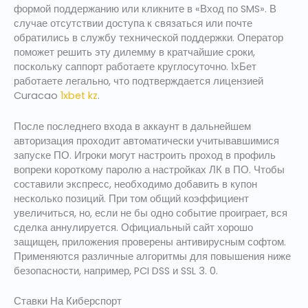
формой поддержанию или кликните в «Вход по SMS». В
случае отсутствии доступа к связаться или почте
обратились в службу технической поддержки. Оператор
поможет решить эту дилемму в кратчайшие сроки,
поскольку саппорт работаете круглосуточно. 1хБет
работаете легально, что подтверждается лицензией
Curacao
1xbet kz
.
После последнего входа в аккаунт в дальнейшем
авторизация проходит автоматически учитывавшимися
запуске ПО. Игроки могут настроить проход в профиль
вопреки короткому паролю а настройках ЛК в ПО. Чтобы
составили экспресс, необходимо добавить в купон
несколько позиций. При том общий коэффициент
увеличиться, но, если не бы одно событие проиграет, вся
сделка аннулируется. Официальный сайт хорошо
защищен, приложения проверены антивирусным софтом.
Применяются различные алгоритмы для повышения ниже
безопасности, например, PCI DSS и SSL 3. 0.
Ставки На Киберспорт