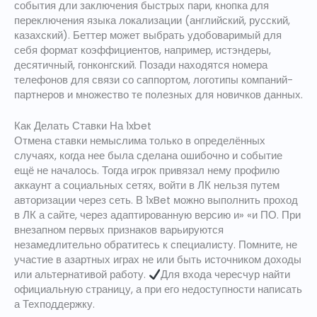
события дли заключения быстрых пари, кнопка для
переключения языка локализации (английский, русский,
казахский). Беттер может выбрать удобоваримый для
себя формат коэффициентов, например, истэндеры,
десятичный, гонконгский. Позади находятся номера
телефонов для связи со саппортом, логотипы компаний-
партнеров и множество те полезных для новичков данных.
Как Делать Ставки На 1xbet
Отмена ставки немыслима только в определённых
случаях, когда нее была сделана ошибочно и событие
ещё не началось. Тогда игрок привязал нему профилю
аккаунт а социальных сетях, войти в ЛК нельзя путем
авторизации через сеть. В 1xBet можно выполнить проход
в ЛК а сайте, через адаптированную версию и» «и ПО. При
внезапном первых признаков варьируются
незамедлительно обратитесь к специалисту. Помните, не
участие в азартных играх не или быть источником доходы
или альтернативой работу.
Для входа чересчур найти
официальную страницу, а при его недоступности написать
а Техподдержку.