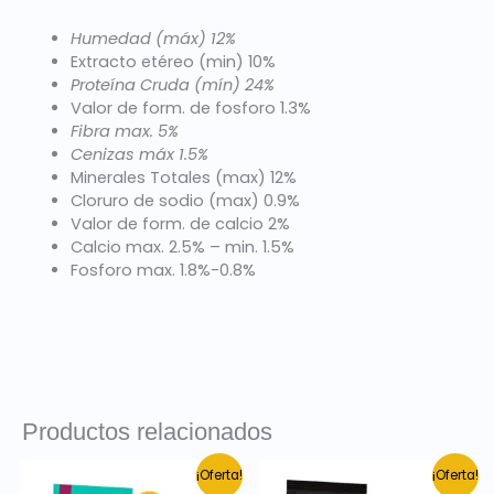
Humedad (máx) 12%
Extracto etéreo (min) 10%
Proteína Cruda (mín) 24%
Valor de form. de fosforo 1.3%
Fibra max. 5%
Cenizas máx 1.5%
Minerales Totales (max) 12%
Cloruro de sodio (max) 0.9%
Valor de form. de calcio 2%
Calcio max. 2.5% – min. 1.5%
Fosforo max. 1.8%-0.8%
Productos relacionados
El
El
El
El
¡Oferta!
¡Oferta!
precio
precio
precio
precio