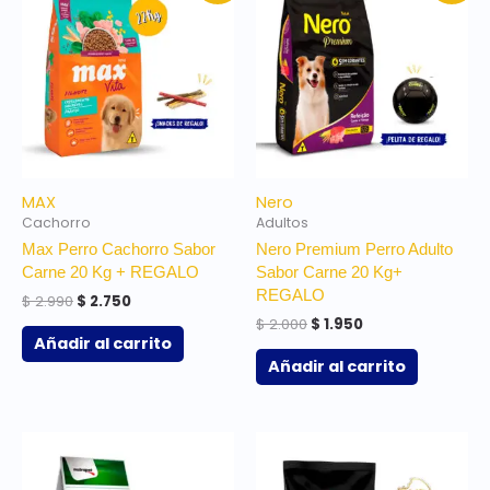
original
actual
original
actual
era:
es:
era:
es:
$ 2.990.
$ 2.750.
$ 2.000.
$ 1.950.
MAX
Nero
Cachorro
Adultos
Max Perro Cachorro Sabor
Nero Premium Perro Adulto
Carne 20 Kg + REGALO
Sabor Carne 20 Kg+
REGALO
$
2.990
$
2.750
$
2.000
$
1.950
Añadir al carrito
Añadir al carrito