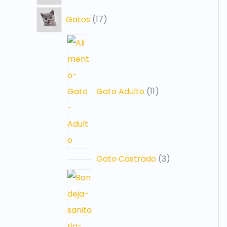
o
s
o
s
o
o
o
s
s
o
s
o
Gatos
17
s
s
s
s
s
s
Gato Adulto
11
Gato Castrado
3