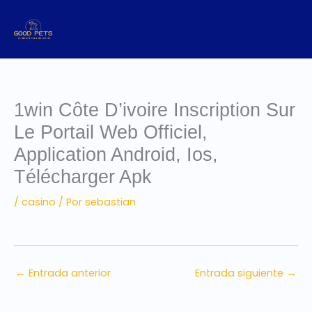
Ir
al
contenido
1win Côte D’ivoire Inscription Sur
Le Portail Web Officiel,
Application Android, Ios,
Télécharger Apk
/
casino
/ Por
sebastian
←
Entrada anterior
Entrada siguiente
→