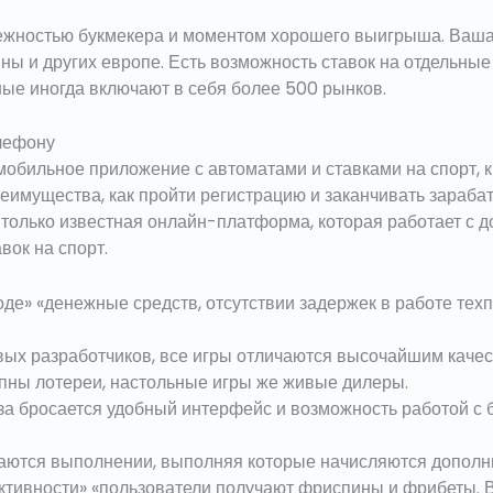
ежностью букмекера и моментом хорошего выигрыша. Ваша 
ны и других европе. Есть возможность ставок на отдельные 
ые иногда включают в себя более 500 рынков.
лефону
мобильное приложение с автоматами и ставками на спорт, к
реимущества, как пройти регистрацию и заканчивать зараба
только известная онлайн-платформа, которая работает с д
вок на спорт.
е» «денежные средств, отсутствии задержек в работе тех
ых разработчиков, все игры отличаются высочайшим качес
пны лотереи, настольные игры же живые дилеры.
аза бросается удобный интерфейс и возможность работой с 
даются выполнении, выполняя которые начисляются дополн
ктивности» «пользователи получают фриспины и фрибеты. 