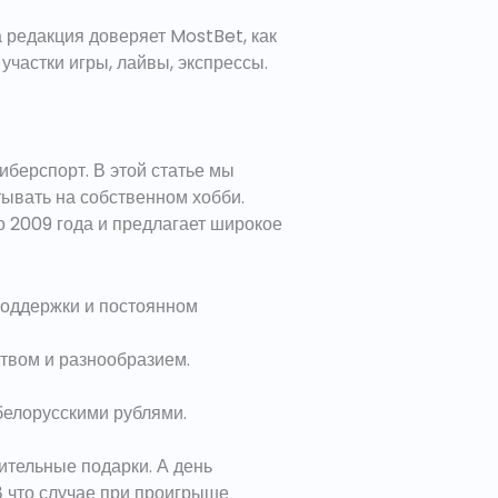
редакция доверяет MostBet, как
участки игры, лайвы, экспрессы.
иберспорт. В этой статье мы
тывать на собственном хобби.
о 2009 года и предлагает широкое
поддержки и постоянном
твом и разнообразием.
белорусскими рублями.
ительные подарки. А день
В что случае при проигрыше