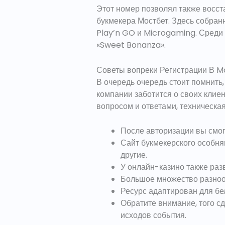
Этот номер позволял также восст
букмекера Мостбет. Здесь собранн
Play’n GO и Microgaming. Среди 
«Sweet Bonanza».
Советы вопреки Регистрации В 
В очередь очередь стоит помнить,
компании заботится о своих клие
вопросом и ответами, техническая
После авторизации вы смогу
Сайт букмекерского особня
другие.
У онлайн-казино также раз
Большое множество разнооб
Ресурс адаптирован для бе
Обратите внимание, того с
исходов события.