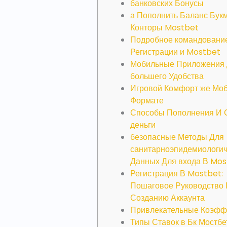
банковских Бонусы
а Пополнить Баланс Бук
Конторы Mostbet
Подробное командовани
Регистрации и Mostbet
Мобильные Приложения
большего Удобства
Игровой Комфорт же Мо
Формате
Способы Пополнения И 
деньги
безопасные Методы Для
санитарноэпидемиологич
Данных Для входа В Mos
Регистрация В Mostbet:
Пошаговое Руководство
Созданию Аккаунта
Привлекательные Коэф
Типы Ставок в Бк Мостбе