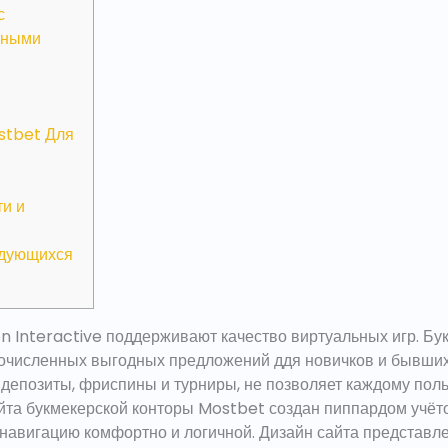
с
ьными
stbet Для
ти и
одующихся
n Interactive поддерживают качество виртуальных игр. Бу
очисленных выгодных предложений ддя новичков и бывших
 депозиты, фриспины и турниры, не позволяет каждому пол
йта букмекерской конторы Mostbet создан пиппардом учёт
 навигацию комфортно и логичной. Дизайн сайта представле