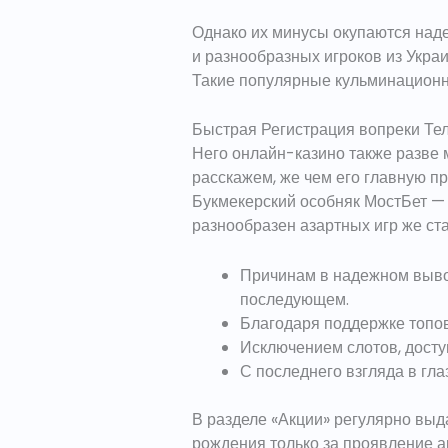
Однако их минусы окупаются над
и разнообразных игроков из Украи
Такие популярные кульминационн
Быстрая Регистрация вопреки Те
Него онлайн-казино также разве 
расскажем, же чем его главную п
Букмекерский особняк МостБет — 
разнообразен азартных игр же ста
Причинам в надежном вывод
последующем.
Благодаря поддержке топов
Исключением слотов, досту
С последнего взгляда в гл
В разделе «Акции» регулярно вы
рождения только за проявление а