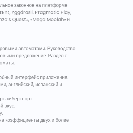
альное законное на платформе
Ent, Yggdrasil, Pragmatic Play,
nzo’s Quest», «Mega Moolah» и
игровыми автоматами. Руководство
новыми предложение. Раздел с
томаты.
удобный интерфейс приложения.
и, английский, испанский и
т, киберспорт.
й вкус.
у.
 на коэффициенты двух и более