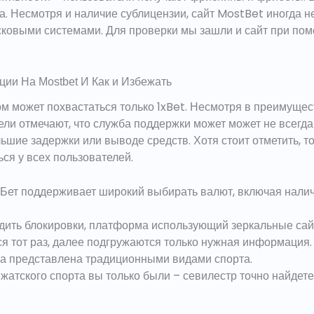
. Несмотря и наличие сублицензии, сайт MostBet иногда н
сковыми системами. Для проверки мы зашли и сайт при по
ии На Mostbet И Как и Избежать
м может похвастаться только 1xBet. Несмотря в преимущест
ели отмечают, что служба поддержки может может не всегда
шие задержки или выводе средств. Хотя стоит отметить, то
ся у всех пользователей.
тБет поддерживает широкий выбирать валют, включая нали
одить блокировки, платформа использующий зеркальные сай
я тот раз, далее подгружаются только нужная информация.
ра представлена традиционными видами спорта.
жатского спорта вы только были – севилестр точно найдете