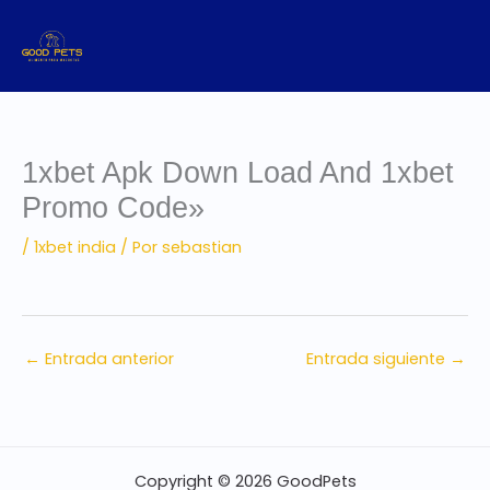
Ir
al
contenido
1xbet Apk Down Load And 1xbet
Promo Code»
/
1xbet india
/ Por
sebastian
←
Entrada anterior
Entrada siguiente
→
Copyright © 2026 GoodPets