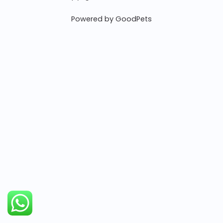
Powered by GoodPets