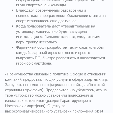
иную спортсмена и команды.
Благодаря современным разработкам и
новшествам а программном обеспечении ставки на
спорт становилось еще доступнее.
Когда пользователь даст утвердительный на
установку, машинально будет запущена
инсталляция мобильного клиента, саму отнимет
пару-тройку несколько.
Фирменный софт разработан таким самым, чтобы
каждый азартный игрок мог легко и просто
выгрузить ПО, быстро распознать и наслаждаться
игрой со смартфона.
«Преимущества связаны с политике Google в отношении
компаний, предоставляющих услуги в сфере азартных игр.
Загрузить него можно с официального сайта, либо с этой
страницы (apk файл). Предварительно убедитесь, что на
твое устройство можно установили приложения из
известных источников (раздел Гарантирующее в
Настроках смартфона). Оценку за
высокоприватизированного установки приложения 1xbet