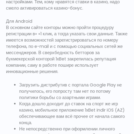
настройками. Тем, кому нравятся ставки в казино, надо
смело активироваться казино-бонус.
Для Android
В основном сайте конторы можно пройти процедуру
регистрации в» «1 клик, а тогда указать свои данные. Также
имеется возможностей зарегистрироваться по номеру
телефона, по e-mail и с помощью социальных сетей же
мессенджеров. В сверхбедность бетторов за
букмекерской конторой 1xBet закрепилась репутация
компании, саму в работе пошире использует
инновационные решения.
Загрузить дистрибутив с портала Google Play не
получилось, его попросту там нет по потому
политики борьбы со азартными играми.
Когда дошло доходит до ставок на спорт же игр
казино, мобильное приложение 1xBet indir iOS (AZ)
обеспечивающее вам всё прочее от начала самого
конца.
Не непосредственно при оформлении личного