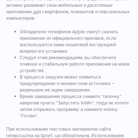
активно развивает свои мобильные и десктопные
приложения ддя смартфонов, планшетов и персональных
компьютеров.
Обладатели телефонов Apple смогут скачать
приложение из официального прилавок, если
воспользуются нами пошаговой инструкцией
вопреки его установке.
Следуя этим рекомендациям, вы обеспечите
плавное и стабильную работе приложения на моем
устройстве.
В процессе загрузки может появиться
предупреждение о неизвестном источника –
разрешаем же ждем завершения.
Время завершения процесса снимите “галочку”
напротив пункта “Запустить 1xWin”, тогда не хотите
затем открывать программу а нажмите кнопку
“Готово”.
При использовании текстовых материалов сайта
гиперссылка на Sport. ua обязательна. Использование