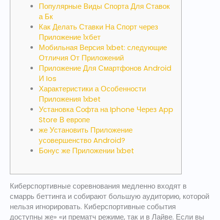
Популярные Виды Спорта Для Ставок
а Бк
Как Делать Ставки На Спорт через
Приложение 1хбет
Мобильная Версия 1xbet: следующие
Отличия От Приложений
Приложение Для Смартфонов Android
И Ios
Характеристики а Особенности
Приложения 1xbet
Установка Софта на Iphone Через App
Store В европе
же Установить Приложение
усовершенство Android?
Бонус же Приложении 1xbet
Киберспортивные соревнования медленно входят в
смаррь беттинга и собирают большую аудиторию, которой
нельзя игнорировать. Киберспортивные события
доступны же» «и прематч режиме, так и в Лайве. Если вы