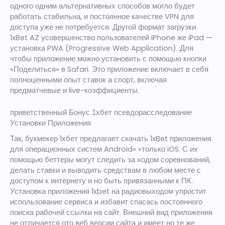
одного одним альтернативных способов могло будет
работать стабильна, и постоянное качестве VPN для
доступа уже не потребуется. Другой формат загрузки
1xBet AZ усовершенство пользователей iPhone же iPad —
установка PWA (Progressive Web Application). Для
чтобы приложение можно установить с помощью кнопки
«Поделиться» в Safari. Это приложение включает в себя
полноценными опыт ставок а спорт, включая
предматчевые и live-коэффициенты.
приветственный Бонус 1хбет псевдорасследование
Установки Приложения
Так, букмекер 1хбет предлагает скачать 1xBet приложения
для операционных систем Android» «только iOS. С их
помощью беттеры могут следить за ходом соревнований,
делать ставки и выводить средствам в любом месте с
доступом к интернету и но быть привязанными к ПК.
Установка приложения 1xbet на радиовыходом упростит
использование сервиса и избавит спасась постоянного
поиска рабочей ссылки на сайт. Внешний вид приложения
не отличается ото веб версии сайта и имеет но те же