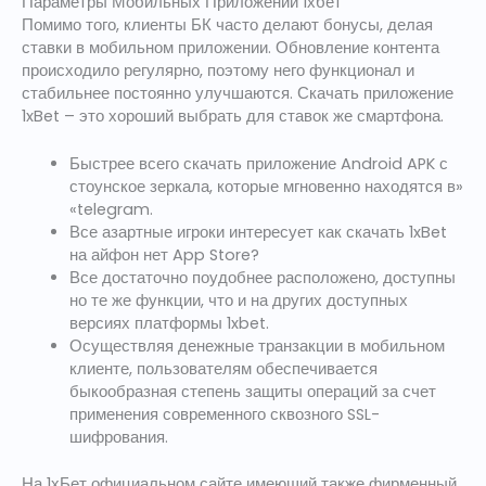
Параметры Мобильных Приложений 1хбет
Помимо того, клиенты БК часто делают бонусы, делая
ставки в мобильном приложении. Обновление контента
происходило регулярно, поэтому него функционал и
стабильнее постоянно улучшаются. Скачать приложение
1xBet – это хороший выбрать для ставок же смартфона.
Быстрее всего скачать приложение Android APK с
стоунское зеркала, которые мгновенно находятся в»
«telegram.
Все азартные игроки интересует как скачать 1xBet
на айфон нет App Store?
Все достаточно поудобнее расположено, доступны
но те же функции, что и на других доступных
версиях платформы 1xbet.
Осуществляя денежные транзакции в мобильном
клиенте, пользователям обеспечивается
быкообразная степень защиты операций за счет
применения современного сквозного SSL-
шифрования.
На 1хБет официальном сайте имеющий также фирменный