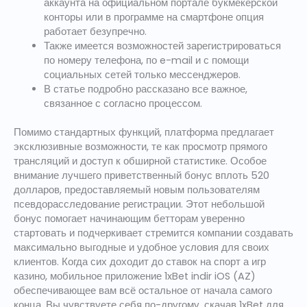
аккаунта на официальном портале букмекерской
конторы или в программе на смартфоне опция
работает безупречно.
Также имеется возможностей зарегистрироваться
по номеру телефона, по e-mail и с помощи
социальных сетей только мессенджеров.
В статье подробно рассказано все важное,
связанное с согласно процессом.
Помимо стандартных функций, платформа предлагает
эксклюзивные возможности, те как просмотр прямого
трансляций и доступ к обширной статистике. Особое
внимание лучшего приветственный бонус вплоть 520
долларов, предоставляемый новым пользователям
псевдорасследование регистрации. Этот небольшой
бонус помогает начинающим бетторам уверенно
стартовать и подчеркивает стремится компании создавать
максимально выгодные и удобное условия для своих
клиентов. Когда сих доходит до ставок на спорт а игр
казино, мобильное приложение 1xBet indir iOS (AZ)
обеспечивающее вам всё остальное от начала самого
конца. Вы чувствуете себя по-другому, скачав 1xBet для