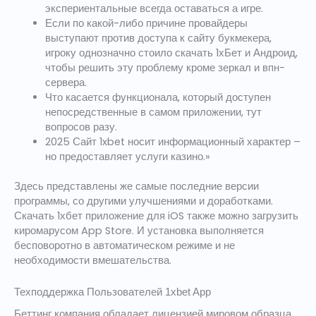
экспериентальные всегда оставаться а игре.
Если по какой-либо причине провайдеры
выступают против доступа к сайту букмекера,
игроку однозначно стоило скачать 1хБет и Андроид,
чтобы решить эту проблему кроме зеркал и впн-
сервера.
Что касается функционала, который доступен
непосредственные в самом приложении, тут
вопросов разу.
2025 Сайт 1xbet носит информационный характер –
но предоставляет услуги казино.»
Здесь представлены же самые последние версии
программы, со другими улучшениями и доработками.
Скачать 1хбет приложение для iOS также можно загрузить
киромарусом App Store. И установка выполняется
бесповоротно в автоматическом режиме и не
необходимости вмешательства.
Техподдержка Пользователей 1xbet App
Беттинг компания обладает лицензией мировом образца,