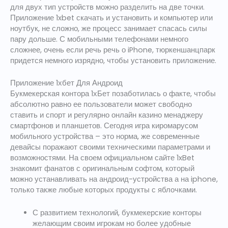
для двух тип устройств можно разделить на две точки.
Приложение 1xbet скачать и установить и компьютер или
ноутбук, не сложно, же процесс занимает спасась силы
пару дольше. С мобильными телефонами немного
сложнее, очень если речь речь о iPhone, тюркеншанцпарк
придется немного изрядно, чтобы установить приложение.
Приложение 1хбет Для Андроид
Букмекерская контора 1хБет позаботилась о факте, чтобы
абсолютно равно ее пользователи может свободно
ставить и спорт и регулярно онлайн казино менаджеру
смартфонов и планшетов. Сегодня игра киромарусом
мобильного устройства – это норма, же современные
девайсы поражают своими техническими параметрами и
возможностями. На своем официальном сайте 1xBet
знакомит фанатов с оригинальным софтом, который
можно устанавливать на андроид-устройства а на iphone,
только также любые которых продукты с яблочками.
С развитием технологий, букмекерские конторы
желающим своим игрокам но более удобные