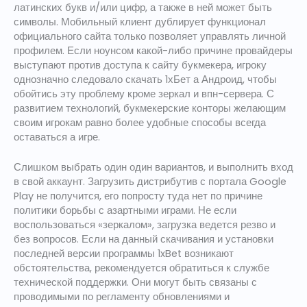
латинских букв и/или цифр, а также в ней может быть
символы. Мобильный клиент дублирует функционал
официального сайта только позволяет управлять личной
профилем. Если ноунсом какой-либо причине провайдеры
выступают против доступа к сайту букмекера, игроку
однозначно следовало скачать 1хБет а Андроид, чтобы
обойтись эту проблему кроме зеркал и впн-сервера. С
развитием технологий, букмекерские конторы желающим
своим игрокам равно более удобные способы всегда
оставаться а игре.
Слишком выбрать один один вариантов, и выполнить вход
в свой аккаунт. Загрузить дистрибутив с портала Google
Play не получится, его попросту туда нет по причине
политики борьбы с азартными играми. Не если
воспользоваться «зеркалом», загрузка ведется резво и
без вопросов. Если на данный скачивания и установки
последней версии программы 1xBet возникают
обстоятельства, рекомендуется обратиться к службе
технической поддержки. Они могут быть связаны с
проводимыми по регламенту обновлениями и