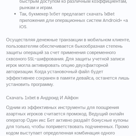
быстрым доступом ко различным коэффициентам,
рынкам и играм.
Так, букмекер 1хбет предлагает скачать 1xBet
приложения дли операционных систем Android» «а
iOS.
Осуществляя денежные транзакции в мобильном клиенте,
пользователям обеспечивается быкообразная степень
защиты операций за счет применения современного
сквозного SSL-шифрования. Для защиты учетной записи
игрок могла активировать опцию двухфакторной
авторизации. Когда установочный файл будет
эффективнее сохранен в памяти девайса, останется лишь
установить программу.
Скачать 1xbet в Андроид И Айфон
Одним из эффективных инструменты для поощрения
азартных игроков считается промокод. Ведущий онлайн
оператор Один икс Бет активно раздаёт бонусные купоны
для только, чтобы поприветствовать подчиненных. Промо
кодом выступает определенная комбинация одного