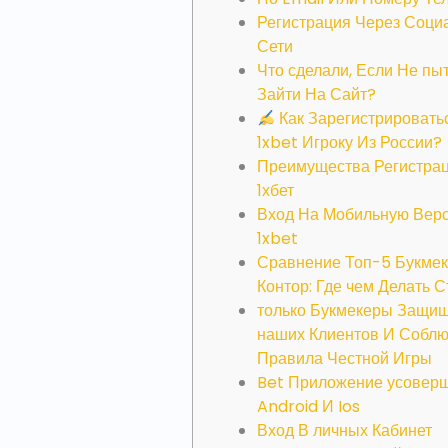
Регистрация Через Соци
Сети
Что сделали, Если Не пы
Зайти На Сайт?
Как Зарегистрировать
1xbet Игроку Из России?
Преимущества Регистра
1хбет
Вход На Мобильную Вер
1xbet
Сравнение Топ-5 Букмек
Контор: Где чем Делать 
только Букмекеры Защи
наших Клиентов И Собл
Правила Честной Игры
Bet Приложение усовер
Android И Ios
Вход В личных Кабинет