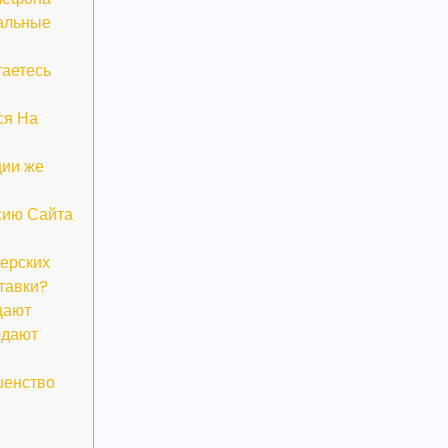
альные
таетесь
ся На
ции же
сию Сайта
ерских
Ставки?
щают
юдают
шенство