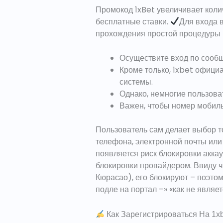
Промокод 1xBet увеличивает коли
бесплатные ставки.
Для входа 
прохождения простой процедуры ре
Осуществите вход по сообщ
Кроме только, 1xbet офици
системы.
Однако, немногие пользова
Важен, чтобы номер мобил
Пользователь сам делает выбор т
телефона, электронной почты или
появляется риск блокировки акка
блокировки провайдером. Ввиду чт
Кюрасао), его блокируют – поэто
подле на портал –» «как не являе
Как Зарегистрироваться На 1xb