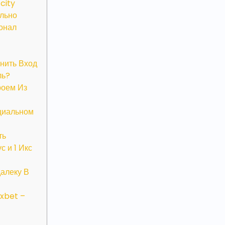
city
ально
онал
нить Вход
ль?
роем Из
циальном
ть
 и 1 Икс
алеку В
1xbet –