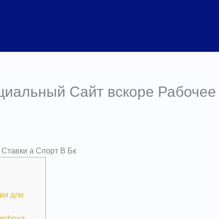
циальный Сайт вскоре Рабочее
Ставки а Спорт В Бк
ии дли
лефона