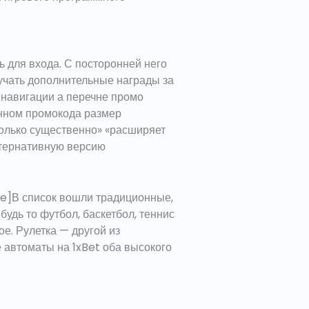
ь для входа. С посторонней него
лучать дополнительные награды за
 навигации а перечне промо
енном промокода размер
только существенно» «расширяет
ьтернативную версию
ine]В список вошли традиционные,
удь то футбол, баскетбол, теннис
ое. Рулетка — другой из
 автоматы на 1xBet оба высокого