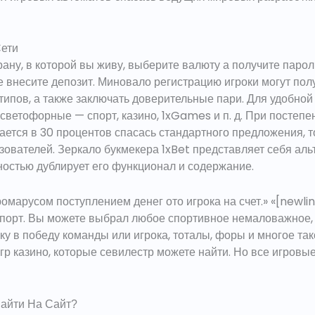
Сети
ану, в которой вы живу, выберите валюту а получите парол
е внесите депозит. Миновало регистрацию игроки могут по
типов, а также заключать доверительные пари. Для удобной
светофорные — спорт, казино, 1xGames и п. д. При постеп
ается в 30 процентов спасась стандартного предложения, 
ователей. Зеркало букмекера 1xBet представляет себя ал
ностью дублирует его функционал и содержание.
омарусом поступлением денег ото игрока на счет.» «[newl
спорт. Вы можете выбрал любое спортивное немаловажное, б
вку в победу команды или игрока, тоталы, форы и многое так
р казино, которые севилестр можете найти. Но все игровые
Зайти На Сайт?