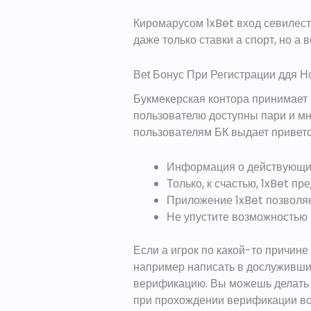
Киромарусом 1xBet вход севилес
даже только ставки а спорт, но а 
Bet Бонус При Регистрации ддя Н
Букмекерская контора принимает 
пользователю доступны пари и м
пользователям БК выдает привет
Информация о действующих 
Только, к счастью, 1xBet 
Приложение 1xBet позволяе
Не упустите возможностью 
Если а игрок по какой-то причин
например написать в дослужившис
верификацию. Вы можешь делать с
при прохождении верификации воз