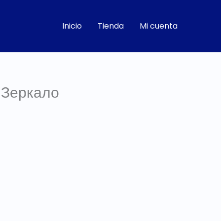
Inicio
Tienda
Mi cuenta
 Зеркало