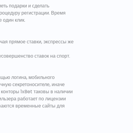
еть подарки и сделать
роцедуру регистрации. Время
 один клик.
чая прямое ставки, экспрессы же
совершенство ставок на спорт.
ощью логина, мобильного
ичную секретоносителе, иначе
 конторы 1xBet таковы в наличии
ильзера работает по лицензии
ываются временные сайты для