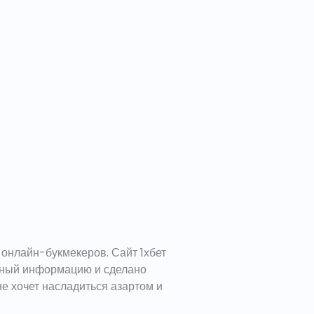
 онлайн-букмекеров. Сайт 1хбет
ужный информацию и сделано
не хочет насладиться азартом и