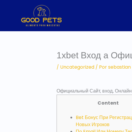
Ir
al
contenido
1xbet Вход а Офи
/
Uncategorized
/ Por
sebastian
Официальный Сайт, вход, Онлайн 
Content
Bet Бонус При Регистрац
Новых Игроков
По Email Или Номеру Те