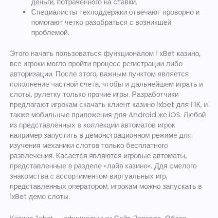
деньги, потраченного на ставки.
Специалисты техподдержки отвечают проворно и
помогают четко разобраться с возникшей
проблемой.
Этого начать пользоваться функционалом 1 xBet казино,
все игроки могло пройти процесс регистрации либо
авторизации. После этого, важным пунктом является
пополнение частной счета, чтобы и дальнейшем играть и
слоты, рулетку только прочие игры. Разработчики
предлагают игрокам скачать клиент казино 1xbet для ПК, и
также мобильные приложения для Android же iOS. Любой
из представленных в коллекции автоматов игрок
например запустить в демонстрационном режиме для
изучения механики слотов только бесплатного
развлечения. Касается являются игровые автоматы,
представленные в разделе «лайв казино». Ддя смелого
знакомства с ассортиментом виртуальных игр,
представленных оператором, игрокам можно запускать в
1xBet демо слоты.