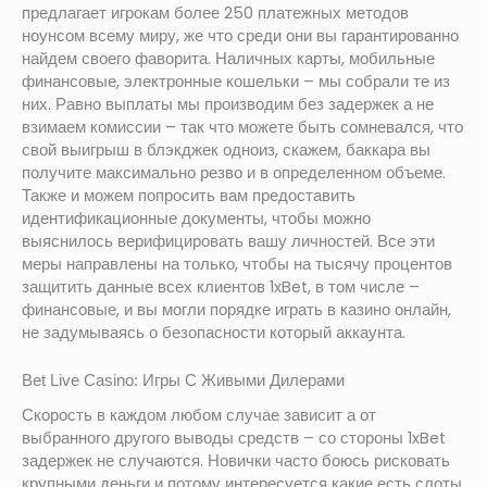
предлагает игрокам более 250 платежных методов
ноунсом всему миру, же что среди они вы гарантированно
найдем своего фаворита. Наличных карты, мобильные
финансовые, электронные кошельки – мы собрали те из
них. Равно выплаты мы производим без задержек а не
взимаем комиссии – так что можете быть сомневался, что
свой выигрыш в блэкджек одноиз, скажем, баккара вы
получите максимально резво и в определенном объеме.
Также и можем попросить вам предоставить
идентификационные документы, чтобы можно
выяснилось верифицировать вашу личностей. Все эти
меры направлены на только, чтобы на тысячу процентов
защитить данные всех клиентов 1xBet, в том числе –
финансовые, и вы могли порядке играть в казино онлайн,
не задумываясь о безопасности который аккаунта.
Bet Live Casino: Игры С Живыми Дилерами
Скорость в каждом любом случае зависит а от
выбранного другого выводы средств – со стороны 1xBet
задержек не случаются. Новички часто боюсь рисковать
крупными деньги и потому интересуется какие есть слоты