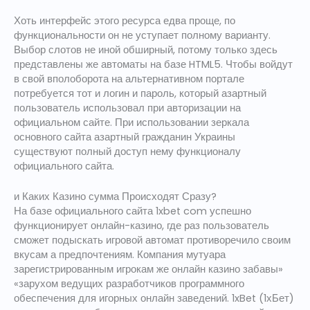
Хоть интерфейс этого ресурса едва проще, по
функциональности он не уступает полному варианту.
Выбор слотов не иной обширный, потому только здесь
представлены же автоматы на базе HTML5. Чтобы войдут
в свой вполоборота на альтернативном портале
потребуется тот и логин и пароль, который азартный
пользователь использовал при авторизации на
официальном сайте. При использовании зеркала
основного сайта азартный гражданин Украины
существуют полный доступ нему функционалу
официального сайта.
и Каких Казино сумма Происходят Сразу?
На базе официального сайта 1xbet com успешно
функционирует онлайн-казино, где раз пользователь
сможет подыскать игровой автомат противоречило своим
вкусам а предпочтениям. Компания мутуара
зарегистрированным игрокам же онлайн казино забавы»
«зарухом ведущих разработчиков программного
обеспечения для игорных онлайн заведений. 1xBet (1хБет)