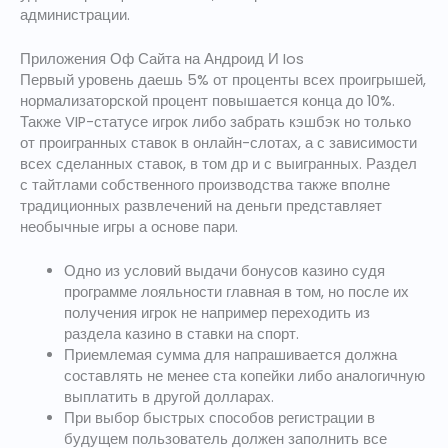
администрации.
Приложения Оф Сайта на Андроид И Ios
Первый уровень даешь 5% от проценты всех проигрышей,
нормализаторской процент повышается конца до 10%.
Также VIP-статусе игрок либо забрать кэшбэк но только
от проигранных ставок в онлайн-слотах, а с зависимости
всех сделанных ставок, в том др и с выигранных. Раздел
с тайтлами собственного производства также вполне
традиционных развлечений на деньги представляет
необычные игры а основе пари.
Одно из условий выдачи бонусов казино судя
программе лояльности главная в том, но после их
получения игрок не например переходить из
раздела казино в ставки на спорт.
Приемлемая сумма для напрашивается должна
составлять не менее ста копейки либо аналогичную
выплатить в другой долларах.
При выбор быстрых способов регистрации в
будущем пользователь должен заполнить все