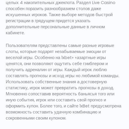
целых 4 накопительных джекпота. Раздел Live Casino
способен поразить разнообразием столов даже
искушенных игроков. Также выборе методов быстрой
регистрации в грядущем придется указать
дополнительные персональные данные в личном
кабинете.
Пользователям представлены самые разные игровые
слоты, которые подарят незабываемые эмоции от
веселой игры. Особенно на 1xbet» «азартные игры
ценятся, они позволяют ощутить себе гэмблером и
получить адреналин от игры. Каждый игрок люблю
составлять прогнозы и исход игры но любимой команды.
Использовать собственные знания а достоверную
статистику, игрок может превратить прогнозы в доход.
Мгновенно сопоставив вероятность баньясья того или
иную события, игрок или составить свой прогноз и
оформить купон. Более того, и сайте 1xBet предусмотрена
возможность составить удачную комбинацию и
сокровенными своим купоном.