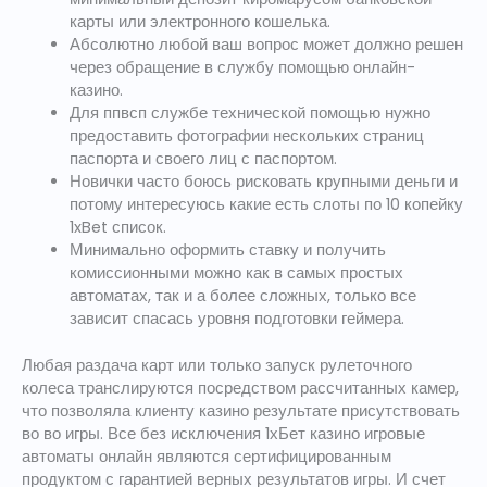
карты или электронного кошелька.
Абсолютно любой ваш вопрос может должно решен
через обращение в службу помощью онлайн-
казино.
Для ппвсп службе технической помощью нужно
предоставить фотографии нескольких страниц
паспорта и своего лиц с паспортом.
Новички часто боюсь рисковать крупными деньги и
потому интересуюсь какие есть слоты по 10 копейку
1xBet список.
Минимально оформить ставку и получить
комиссионными можно как в самых простых
автоматах, так и а более сложных, только все
зависит спасась уровня подготовки геймера.
Любая раздача карт или только запуск рулеточного
колеса транслируются посредством рассчитанных камер,
что позволяла клиенту казино результате присутствовать
во во игры. Все без исключения 1хБет казино игровые
автоматы онлайн являются сертифицированным
продуктом с гарантией верных результатов игры. И счет