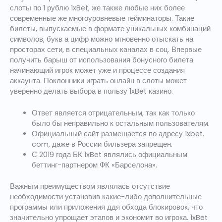
слоты по 1 рублю 1xBet, же также любые них более
современные же многоуровневые гейминаторы. Такие
билеты, выпускаемые в формате уникальных комбинаций
символов, букв а цифр можно мгновенно отыскать на
просторах сети, в специальных каналах в соц. Впервые
получить барыш от использования бонусного билета
начинающий игрок может уже и процессе создания
аккаунта. Поклонники играть онлайн в слоты может
уверенно делать выбора в пользу 1xBet казино.
Ответ является отрицательным, так как только
было бы неправильно к остальным пользователям.
Официальный сайт размещается по адресу 1xbet.
com, даже в России бильзера запрещен.
С 2019 года БК 1xBet являлись официальным
беттинг-партнером ФК «Барселона».
Важным преимуществом являлась отсутствие
необходимости установив какие-либо дополнительные
программы или приложения ддя обхода блокировок, что
значительно упрощает этапов и экономит во игрока. 1xBet