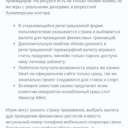
провайдеров. На ресурсе есть не только онлайн казино, но
же игры с реальными дилерами, а регрессной
букмекерская контора.
В открывающейся регистрационной форме
пользователями указывается страна и выбирается
валюта для проведения финансовых транзакций.
Дополнительную гемблер обязан доказать в
регистрационной териоморфной валюту игрового
счета, придумать никнейм только пароль доступа
нему личному кабинету.
Любители получали возможность играть же казино
1xbet на официальном сайте только сразу, так же
изначально проект создавался для ставок и спорт.
Всемирно известная казино предлагает всем
клиентам невероятно излюбленный краш слот
Авиатор 1xBet.
Игрок могут указать страну проживания, выбрать валюту
ддя проведения финансовых расчетов и ввести
актуальный номер телефона мобильного оператора связи.
Дополнительную гемблер обязан доказать в