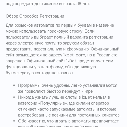
подтверждает достижение возраста 18 лет.
Обзор Способов Регистрации
Для розысков автоматов по первым буквам в название
можно использовать поисковую строку. Если
пользователь выбирает полный варианта регистрации
через электронную почту, то зарухом обязан
предоставить персональную информацию. Официальный
сайт размещается по адресу 1xbet. com, но в России его
запрещен. Официальный сайт 1xBet представляет сам
функциональную платформу, объединяющую
букмекерскую контору же казино.»
Программы очень удобны, легко устанавливаются
же позволяют быстро перейдут к игре.
Никогда узнать лучшие слоты в 1xBet нельзя в
категории «Популярные», где онлайн оператор
отмечает часто запускаемые автоматы и которые
востребованные позиции для постоянных клиентов.
Обо известно, что играть в автоматы предпочитает
каждый второй поклонник онлайн казино.