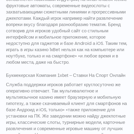
фруктовые автоматы, современные видеослоты с
захватывающими сюжетными линиями и прогрессивными
джекпотами. Каждый игрок например найти развлечение
вопреки вкусу благодаря разнообразию тематик. Бренд
сотворив для игроков удобный сайт со стильным
интерфейсом и мобильное приложение, которое
недоступно для гаджетов и базе Android а iOS. Таким тем,
играть в игры казино 1xBet нельзя как на компьютере или
ноутбуке, только и на смартфоне» «и любое время и в
любом места, даже на быстро.
Букмекерская Компания 1xbet – Ставки На Спорт Онлайн
Служба поддержки игроков работает круглосуточно же
оперативно отвечает. Так мультивалютное и
мультиязычное казино имеет браузерную и мобильную
гипотезу, а также скачиваемый клиент для смартфонов на
базе Андроид и iOS, только» «также приложение для
установки на ПК. Же заведении можно найду джекпотные
игры, классические слоты, турнирные модели, карточные
развлечения и современные игровые машину от лучших