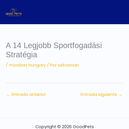
Ir
al
contenido
A 14 Legjobb Sportfogadási
Stratégia
/
mostbet hungary
/ Por
sebastian
←
Entrada anterior
Entrada siguiente
→
Copyright © 2026 GoodPets