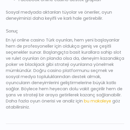
Sosyal medyada aktarılan tüyolar ve öneriler, oyun
deneyiminizi daha keyifli ve karlı hale getirebilir.
Sonuç
En iyi online casino Türk oyunları, hem yeni başlayanlar
hem de profesyoneller için oldukça geniş ve çeşitli
seçenekler sunar. Başlangıçta basit kurallara sahip slot
ve rulet oyunları ön planda olsa da, deneyim kazandıkça
poker ve blackjack gibi strateji oyunlarına yönelmek
mümkündür. Doğru casino platformunu seçmek ve
sosyal medya topluluklarından destek almak,
oyuncuların deneyimlerini geliştirmelerine büyük katkı
sağlar. Böylece hem heyecan dolu vakit geçirilir hem de
şans ve strateji bir araya getirilerek kazanç sağlanabilir.
Daha fazla oyun önerisi ve analiz için
bu makaleye
göz
atabilirsiniz.