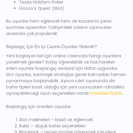
Texas Hold’em Poker
Gonzo’s Quest (Slot)
Bu oyunlar hem eğlenceli hem de kazanma şansı
sunması açısından Türkiye’deki casino oyuncuları
arasında çok popülerdir.
Başlangıç İçin En İyi Casino Oyunları Nelerdir?
Yeni başlayan biri için online casinoda hangi oyunlara
yönelmek gerekir? Kolay öğrenilebilir ve hızlı hareket
eden oyunlar başlangıç seviyesi için daha uygundur.
Slot oyunlar, karmaşık stratejiye gerek kalmadan hemen
oynanmaya başlanabilir. Ayrıca rulet oyununda da
bahis tipleri basit olduğu için yeni oyuncuların rahatlıkla
oynayabileceği oyun seçenekleri vardır
mostbet bahis
.
Başlangıç için önerilen oyunlar:
Slot makineleri – basit ve eğlenceli
Rulet – düşük bahis seçenekleri
Blackjack – temel strateji öğrenmek için ideal