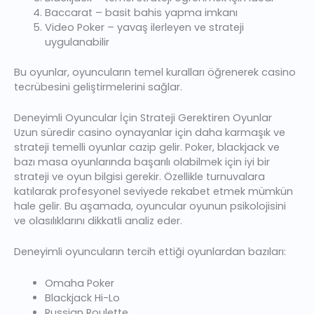
Baccarat – basit bahis yapma imkanı
Video Poker – yavaş ilerleyen ve strateji
uygulanabilir
Bu oyunlar, oyuncuların temel kuralları öğrenerek casino
tecrübesini geliştirmelerini sağlar.
Deneyimli Oyuncular İçin Strateji Gerektiren Oyunlar
Uzun süredir casino oynayanlar için daha karmaşık ve
strateji temelli oyunlar cazip gelir. Poker, blackjack ve
bazı masa oyunlarında başarılı olabilmek için iyi bir
strateji ve oyun bilgisi gerekir. Özellikle turnuvalara
katılarak profesyonel seviyede rekabet etmek mümkün
hale gelir. Bu aşamada, oyuncular oyunun psikolojisini
ve olasılıklarını dikkatli analiz eder.
Deneyimli oyuncuların tercih ettiği oyunlardan bazıları:
Omaha Poker
Blackjack Hi-Lo
Russian Roulette